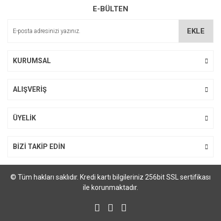
SOFTTO PLUS Papaya Çil ve Leke Sabunu
E-BÜLTEN
15,00 TL
EKLE
KURUMSAL
%40
ALIŞVERİŞ
ÜYELİK
BİZİ TAKİP EDİN
SOFTTO PLUS Akne Sivilce Sabunu
© Tüm hakları saklıdır. Kredi kartı bilgileriniz 256bit SSL sertifikası
ile korunmaktadır.
9,00 TL
15,00 TL