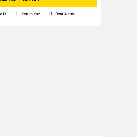
e Et
Yorum Yaz
Fiyat Alarmı