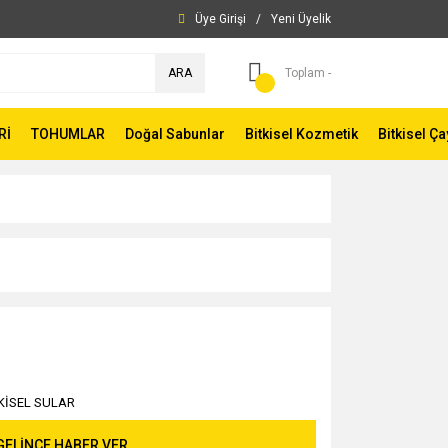
Üye Girişi
/
Yeni Üyelik
ARA
Toplam -
Rİ
TOHUMLAR
Doğal Sabunlar
Bitkisel Kozmetik
Bitkisel Ça
KİSEL SULAR
GELİNCE HABER VER