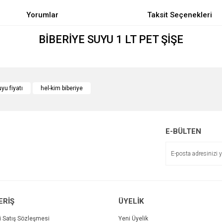
Yorumlar
Taksit Seçenekleri
BİBERİYE SUYU 1 LT PET ŞİŞE
e diğer konularda yetersiz gördüğünüz noktaları öneri formunu kullanarak tarafımı
Bu ürüne ilk yorumu siz yapın!
uyu fiyatı
hel-kim biberiye
r.
Yorum Yaz
E-BÜLTEN
ERİŞ
ÜYELİK
i Satış Sözleşmesi
Yeni Üyelik