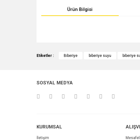
Ürün Bilgisi
Bu ürünün fiyat bilgisi, resim, ürün açıklamalarında v
Görüş ve önerileriniz için teşekkür ederiz.
Etiketler :
Biberiye
biberiye suyu
biberiye s
Ürün resmi kalitesiz, bozuk veya görüntülenemiyo
Ürün açıklamasında eksik bilgiler bulunuyor.
SOSYAL MEDYA
Ürün bilgilerinde hatalar bulunuyor.
Ürün fiyatı diğer sitelerden daha pahalı.
Bu ürüne benzer farklı alternatifler olmalı.
KURUMSAL
ALIŞV
İletişim
Mesafel