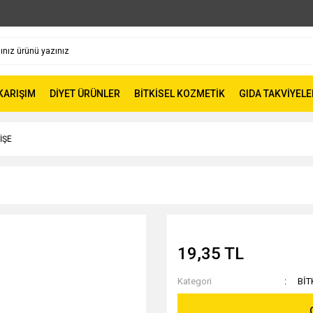
 KARIŞIM
DİYET ÜRÜNLER
BİTKİSEL KOZMETİK
GIDA TAKVİYELE
İŞE
19,35 TL
Kategori
BİT