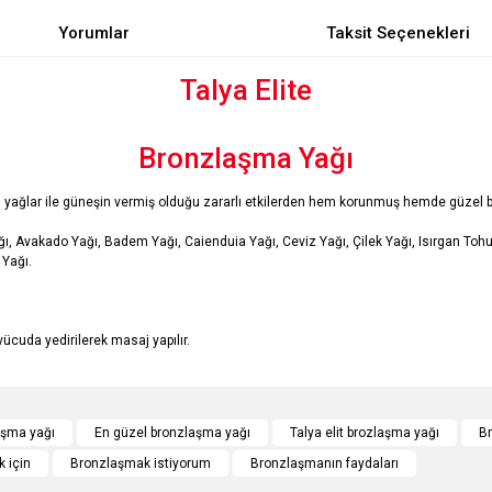
Yorumlar
Taksit Seçenekleri
Talya Elite
Bronzlaşma Yağı
sel yağlar ile güneşin vermiş olduğu zararlı etkilerden hem korunmuş hemde güzel b
ı, Avakado Yağı, Badem Yağı, Caienduia Yağı, Ceviz Yağı, Çilek Yağı, Isırgan Tohum
 Yağı.
cuda yedirilerek masaj yapılır.
e diğer konularda yetersiz gördüğünüz noktaları öneri formunu kullanarak tarafımı
Bu ürüne ilk yorumu siz yapın!
laşma yağı
En güzel bronzlaşma yağı
Talya elit brozlaşma yağı
Br
 için
Bronzlaşmak istiyorum
Bronzlaşmanın faydaları
r.