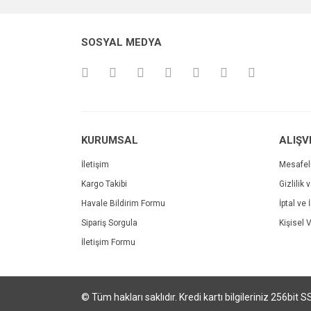
Ürün açıklamasında eksik bilgiler bulunuyor.
Ürün bilgilerinde hatalar bulunuyor.
SOSYAL MEDYA
Ürün fiyatı diğer sitelerden daha pahalı.
Bu ürüne benzer farklı alternatifler olmalı.
KURUMSAL
ALIŞV
İletişim
Mesafel
Kargo Takibi
Gizlilik 
Havale Bildirim Formu
İptal ve 
Sipariş Sorgula
Kişisel V
İletişim Formu
© Tüm hakları saklıdır. Kredi kartı bilgileriniz 256bit S