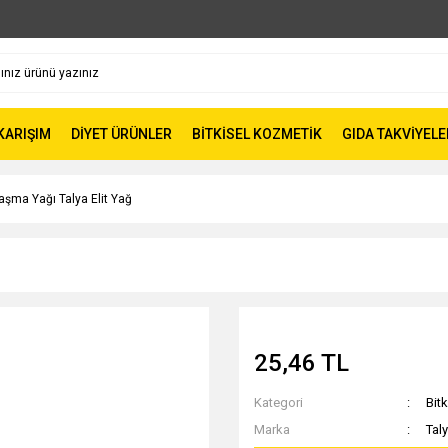
 KARIŞIM
DİYET ÜRÜNLER
BİTKİSEL KOZMETİK
GIDA TAKVİYELE
aşma Yağı Talya Elit Yağ
25,46 TL
Kategori
Bitk
Marka
Taly