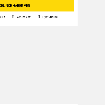
GELİNCE HABER VER
e Et
Yorum Yaz
Fiyat Alarmı