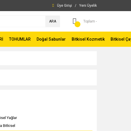
Üye Girişi
/
Yeni Üyelik
ARA
Toplam -
Rİ
TOHUMLAR
Doğal Sabunlar
Bitkisel Kozmetik
Bitkisel Ça
isel Yağlar
a Bitkisel