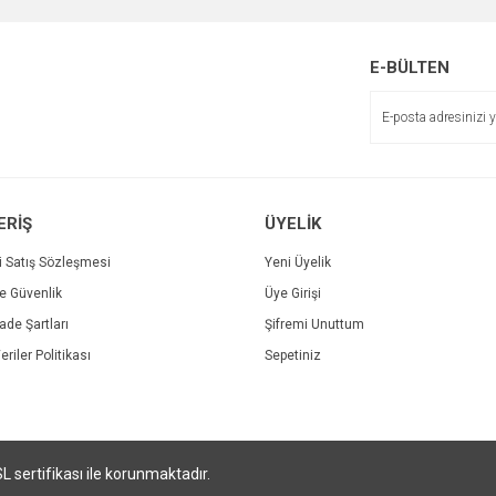
Yorum Yaz
E-BÜLTEN
ERİŞ
ÜYELİK
Gönder
i Satış Sözleşmesi
Yeni Üyelik
ve Güvenlik
Üye Girişi
İade Şartları
Şifremi Unuttum
eriler Politikası
Sepetiniz
SL sertifikası ile korunmaktadır.