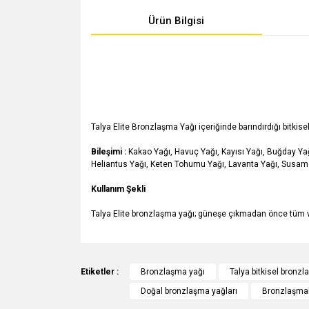
Ürün Bilgisi
Talya Elite Bronzlaşma Yağı içeriğinde barındırdığı bitki
Bileşimi :
Kakao Yağı, Havuç Yağı, Kayısı Yağı, Buğday Yağ
Heliantus Yağı, Keten Tohumu Yağı, Lavanta Yağı, Susam
Kullanım Şekli
Talya Elite bronzlaşma yağı; güneşe çıkmadan önce tüm vü
Bu ürünün fiyat bilgisi, resim, ürün açıklamalarında v
Görüş ve önerileriniz için teşekkür ederiz.
Etiketler :
Bronzlaşma yağı
Talya bitkisel bronz
Doğal bronzlaşma yağları
Bronzlaşmak
Ürün resmi kalitesiz, bozuk veya görüntülenemiyo