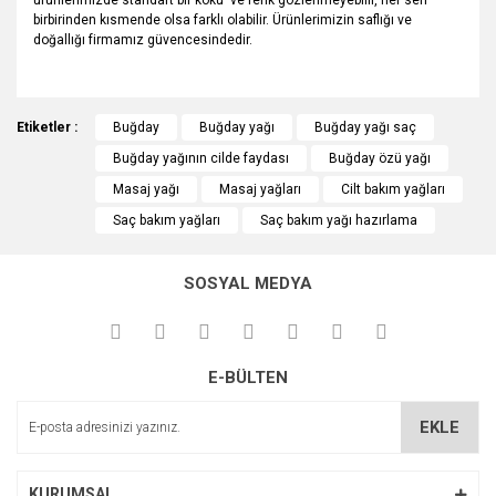
ürünlerimizde standart bir koku ve renk gözlenmeyebilir, her seri
birbirinden kısmende olsa farklı olabilir. Ürünlerimizin saflığı ve
doğallığı firmamız güvencesindedir.
Bu ürünün fiyat bilgisi, resim, ürün açıklamalarında ve diğer
Etiketler :
konularda yetersiz gördüğünüz noktaları öneri formunu
Buğday
Buğday yağı
Buğday yağı saç
Bu ürüne ilk yorumu siz yapın!
kullanarak tarafımıza iletebilirsiniz.
Buğday yağının cilde faydası
Buğday özü yağı
Görüş ve önerileriniz için teşekkür ederiz.
Masaj yağı
Masaj yağları
Cilt bakım yağları
Yorum Yaz
Saç bakım yağları
Saç bakım yağı hazırlama
Ürün resmi kalitesiz, bozuk veya görüntülenemiyor.
Ürün açıklamasında eksik bilgiler bulunuyor.
SOSYAL MEDYA
Ürün bilgilerinde hatalar bulunuyor.
Ürün fiyatı diğer sitelerden daha pahalı.
Bu ürüne benzer farklı alternatifler olmalı.
E-BÜLTEN
EKLE
KURUMSAL