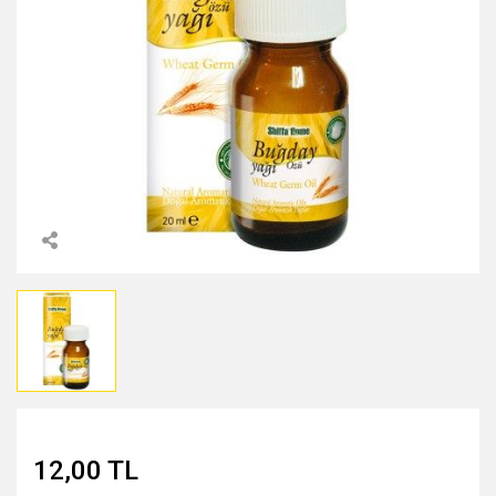
MIDNİGHT ROSE SERİSİ
PEARL & PEPTİDE SERİSİ
PROPOLİS ÖZÜ SERİSİ
ŞAKAYIK ÇİÇEĞİ SERİSİ
SAKURA SERİSİ
ZEYTİNYAĞI SERİSİ
12,00 TL