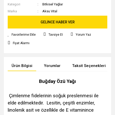
Kategori
Bitkisel Yağlar
Marka
Aksu Vital
GELİNCE HABER VER
Tavsiye Et
Yorum Yaz
Fiyat Alarmı
Ürün Bilgisi
Yorumlar
Taksit Seçenekleri
Buğday Özü Yağı
Çimlenme fidelerinin soğuk preslenmesi ile
elde edilmektedir. Lesitin, çeşitli enzimler,
linolenik asit ve özellikle de E vitaminince