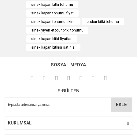
sinek kapan bitki tohumu
Ürün bilgilerinde hatalar bulunuyor.
sinek kapan tohumu fiyat
Ürün fiyatı diğer sitelerden daha pahalı.
sinek kapan tohumu ekimi
etobur bitki tohumu
Bu ürüne benzer farklı alternatifler olmalı.
sinek yiyen etobur bitki tohumu
sinek kapan bitki fiyatları
sinek kapan bitkisi satın al
Karışık Kaktüs Tohumu 100 Adet
Gönder
SOSYAL MEDYA
129,00 TL
E-BÜLTEN
EKLE
KURUMSAL