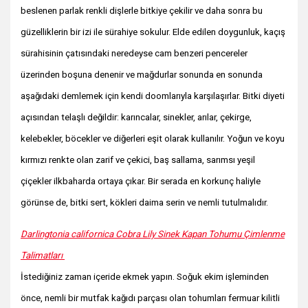
beslenen parlak renkli dişlerle bitkiye çekilir ve daha sonra bu
güzelliklerin bir izi ile sürahiye sokulur. Elde edilen doygunluk, kaçış
sürahisinin çatısındaki neredeyse cam benzeri pencereler
üzerinden boşuna denenir ve mağdurlar sonunda en sonunda
aşağıdaki demlemek için kendi doomlarıyla karşılaşırlar. Bitki diyeti
açısından telaşlı değildir: karıncalar, sinekler, arılar, çekirge,
kelebekler, böcekler ve diğerleri eşit olarak kullanılır. Yoğun ve koyu
kırmızı renkte olan zarif ve çekici, baş sallama, sarımsı yeşil
çiçekler ilkbaharda ortaya çıkar. Bir serada en korkunç haliyle
görünse de, bitki sert, kökleri daima serin ve nemli tutulmalıdır.
Darlingtonia californica Cobra Lily Sinek Kapan Tohumu Çimlenme
Talimatları
İstediğiniz zaman içeride ekmek yapın. Soğuk ekim işleminden
önce, nemli bir mutfak kağıdı parçası olan tohumları fermuar kilitli