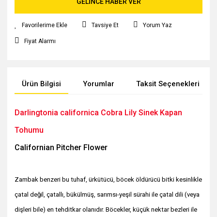
GELİNCE HABER VER
Tavsiye Et
Yorum Yaz
Fiyat Alarmı
Ürün Bilgisi
Yorumlar
Taksit Seçenekleri
Darlingtonia californica Cobra Lily Sinek Kapan
Tohumu
Californian Pitcher Flower
Zambak benzeri bu tuhaf, ürkütücü, böcek öldürücü bitki kesinlikle
çatal değil, çatallı, bükülmüş, sarımsı-yeşil sürahi ile çatal dili (veya
dişleri bile) en tehditkar olanıdır. Böcekler, küçük nektar bezleri ile