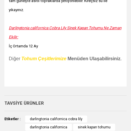
tam güneşte asitli topraklarda yetiştirilebilir. Kireçsiz su ile
yıkayınız.
Darlingtonia californica Cobra Lily Sinek Kapan Tohumu Ne Zaman
Ekilir:
İç Ortamda 12 Ay
Diğer
Tohum Çeşitlerimize
Menüden Ulaşabilirsiniz
.
Bu ürünün fiyat bilgisi, resim, ürün açıklamalarında ve diğer
konularda yetersiz gördüğünüz noktaları öneri formunu
Bu ürüne ilk yorumu siz yapın!
kullanarak tarafımıza iletebilirsiniz.
TAVSİYE ÜRÜNLER
Görüş ve önerileriniz için teşekkür ederiz.
Yorum Yaz
Etiketler :
darlingtonia californica cobra lily
Ürün resmi kalitesiz, bozuk veya görüntülenemiyor.
darlingtonia californica
sinek kapan tohumu
Ürün açıklamasında eksik bilgiler bulunuyor.