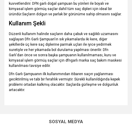
kuvvetlendirir. DFN garlı doğal şampuan bu yönleri ile boyalı ve
kimyasal işlem görmüş saçlar dahil tüm saç dipleri için ideal bir
üründür.Saçların dolgun ve parlak bir görünüme sahip olmasını sağlar.
Kullanım Şekli
Düzenli kullanım halinde saçların daha çabuk ve sağlıklı uzamasını
sağlayan Dfn Garlı Şampuan'ın sık yıkamalarda iki kere, diğer
şekillerde üç kere saç diplerine parmak uçları ile iyice yedirmek
suretiyle ve her yıkamada bol durulama yapılması önerilir. Dfn
Garlı'dan önce ve sonra başka şampuanın kullanılmaması, kuru ve
kimyasal işlem görmüş saçlar için dfngarlı marka saç bakım maskesi
kullanılması tavsiye edilir.
Dfn Garlı Şampuanın ilk kullanımından itibaren saçın yağlanması
geciktirilmiş ve tabi bir ferahlık vermiştir. Sürekli kullanıldığında kepek
problemi ortadan kalkmış olacaktır. Saçlarda gürleşme ve dolgunluk
artacaktır.
Bu ürünün fiyat bilgisi, resim, ürün açıklamalarında ve diğer
konularda yetersiz gördüğünüz noktaları öneri formunu
Bu ürüne ilk yorumu siz yapın!
kullanarak tarafımıza iletebilirsiniz.
SOSYAL MEDYA
Görüş ve önerileriniz için teşekkür ederiz.