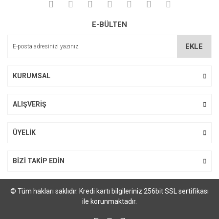
Yorum Yaz
Ürün resmi kalitesiz, bozuk veya görüntülenemiyor.
E-BÜLTEN
Ürün açıklamasında eksik bilgiler bulunuyor.
Ürün bilgilerinde hatalar bulunuyor.
EKLE
Ürün fiyatı diğer sitelerden daha pahalı.
Bu ürüne benzer farklı alternatifler olmalı.
KURUMSAL
ALIŞVERİŞ
Gönder
ÜYELİK
BİZİ TAKİP EDİN
© Tüm hakları saklıdır. Kredi kartı bilgileriniz 256bit SSL sertifikası
ile korunmaktadır.