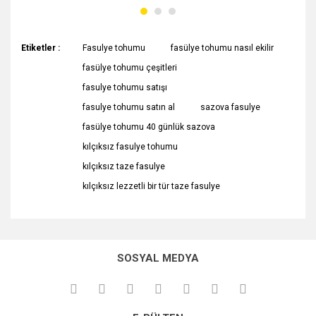
Etiketler :
Fasulye tohumu
fasülye tohumu nasıl ekilir
fasülye tohumu çeşitleri
fasulye tohumu satışı
fasulye tohumu satın al
sazova fasulye
fasülye tohumu 40 günlük sazova
kılçıksız fasulye tohumu
kılçıksız taze fasulye
kılçıksız lezzetli bir tür taze fasulye
SOSYAL MEDYA