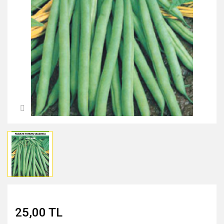
MIDNİGHT ROSE SERİSİ
PEARL & PEPTİDE SERİSİ
PROPOLİS ÖZÜ SERİSİ
ŞAKAYIK ÇİÇEĞİ SERİSİ
SAKURA SERİSİ
ZEYTİNYAĞI SERİSİ
25,00 TL