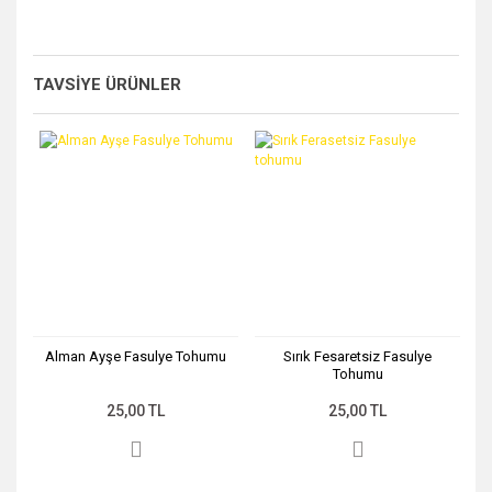
Bu ürünün fiyat bilgisi, resim, ürün açıklamalarında ve diğer
konularda yetersiz gördüğünüz noktaları öneri formunu
Bu ürüne ilk yorumu siz yapın!
kullanarak tarafımıza iletebilirsiniz.
Görüş ve önerileriniz için teşekkür ederiz.
TAVSİYE ÜRÜNLER
Yorum Yaz
Ürün resmi kalitesiz, bozuk veya görüntülenemiyor.
Ürün açıklamasında eksik bilgiler bulunuyor.
Ürün bilgilerinde hatalar bulunuyor.
Ürün fiyatı diğer sitelerden daha pahalı.
Bu ürüne benzer farklı alternatifler olmalı.
Alman Ayşe Fasulye Tohumu
Sırık Fesaretsiz Fasulye
Tohumu
Gönder
25,00 TL
25,00 TL