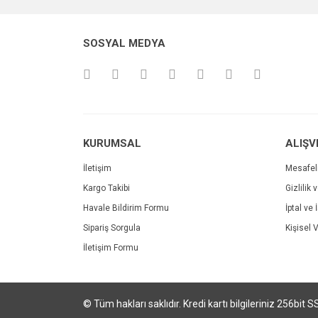
Bu ürüne benzer farklı alternatifler olmalı.
SOSYAL MEDYA
Fitoks Yeşil Çay ve Guarana Ekstresi
KURUMSAL
ALIŞV
Shif
İletişim
Mesafel
49,91 TL
%17
60,09 TL
Kargo Takibi
Gizlilik 
90,
Havale Bildirim Formu
İptal ve 
Sipariş Sorgula
Kişisel V
İletişim Formu
© Tüm hakları saklıdır. Kredi kartı bilgileriniz 256bit S