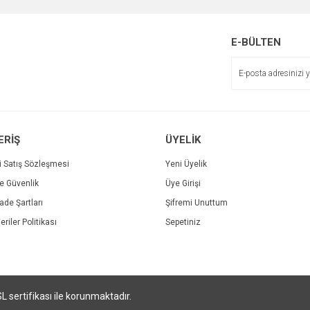
E-BÜLTEN
Gönder
Zerdeçallı Keçiboynuzu Özü
ERİŞ
ÜYELİK
20,37 TL
fa Home Zerdeçal Ekstraklı Softjel
i Satış Sözleşmesi
Yeni Üyelik
ve Güvenlik
Üye Girişi
65 TL
İade Şartları
Şifremi Unuttum
eriler Politikası
Sepetiniz
SL sertifikası ile korunmaktadır.