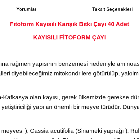
Yorumlar
Taksit Seçenekleri
Fitoform Kayısılı Karışık Bitki Çayı 40 Adet
KAYISILI FİTOFORM ÇAYI
na rağmen yapısının benzemesi nedeniyle aminoasitle
ralleri diyebileceğimiz mitokondrilere götürülüp, yakı
an-Kafkasya olan kayısı, gerek ülkemizde gerekse dü
etiştiriciliği yapılan önemli bir meyve türüdür. Düny
eyvesi ), Cassia acutifolia (Sinameki yaprağı ), R