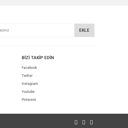
EKLE
Shiffa Home Fitoks 60 Kapsül
BİZİ TAKİP EDİN
49,91 TL
%17
60,09 TL
Facebook
Twitter
Instagram
Youtube
Pinterest