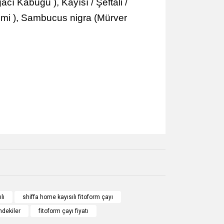
cı Kabuğu ), Kayısı / Şeftali /
emi ), Sambucus nigra (Mürver
za iletebilirsiniz.
lı
shiffa home kayısılı fitoform çayı
indekiler
fitoform çayı fiyatı