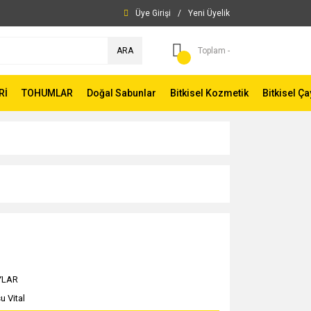
Üye Girişi
/
Yeni Üyelik
ARA
Toplam -
Rİ
TOHUMLAR
Doğal Sabunlar
Bitkisel Kozmetik
Bitkisel Ça
YLAR
u Vital