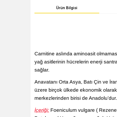
Ürün Bilgisi
Carnitine aslında aminoasit olmaması
yağ asitlerinin hücrelerin enerji sant
sağlar.
Anavatanı Orta Asya, Batı Çin ve İr
üzere birçok ülkede ekonomik olarak y
merkezlerinden birisi de Anadolu’dur.
İçeriği:
Foeniculum vulgare ( Rezene m