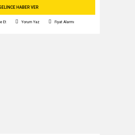
GELİNCE HABER VER
e Et
Yorum Yaz
Fiyat Alarmı