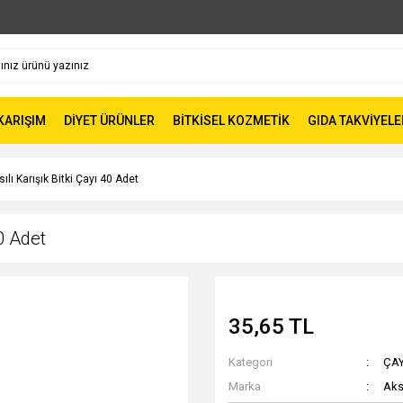
 KARIŞIM
DİYET ÜRÜNLER
BİTKİSEL KOZMETİK
GIDA TAKVİYELE
ılı Karışık Bitki Çayı 40 Adet
40 Adet
35,65 TL
Kategori
ÇA
Marka
Aks