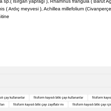
a sp.( Isırgan yaprağı ), Rhamnus frangula ( Barut Ağa
 ( Ardıç meyvesi ), Achillea millefolium (Civanperç
itine
e diğer konularda yetersiz gördüğünüz noktaları öneri formunu kullanarak tarafımı
Bu ürüne ilk yorumu siz yapın!
r.
Yorum Yaz
sılı çay kullananlar
fitoform kayısılı bitki çayı kullananlar
fitoform kayısı
ları
fitoform kayısılı bitki çayı zayıflatır mı
fitoform kayısılı bitki çayı iç