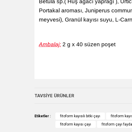
Betula sp.( Huş ağacı yaprağı ), Urtic
Portakal aroması, Juniperus communis
meyvesi), Granül kayısı suyu, L-Carn
Ambalaj:
2 g x 40 süzen poşet
Bu ürünün fiyat bilgisi, resim, ürün açıklamalarında v
Görüş ve önerileriniz için teşekkür ederiz.
TAVSİYE ÜRÜNLER
Ürün resmi kalitesiz, bozuk veya görüntülenemiyo
Ürün açıklamasında eksik bilgiler bulunuyor.
Etiketler :
fitoform kayısılı bitki çayı
fitoform kayı
Ürün bilgilerinde hatalar bulunuyor.
fitoform kayısı çayı
fitoform çayı fayda
Ürün fiyatı diğer sitelerden daha pahalı.