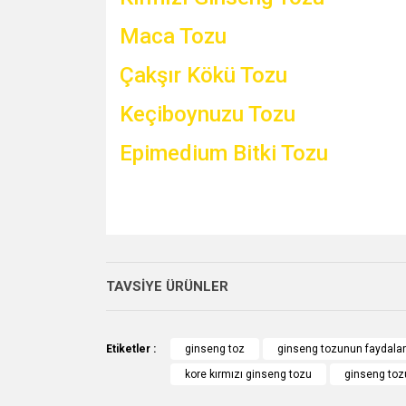
Maca Tozu
Çakşır Kökü Tozu
Keçiboynuzu Tozu
Epimedium Bitki Tozu
Bu ürünün fiyat bilgisi, resim, ürün açıklamalarında v
Görüş ve önerileriniz için teşekkür ederiz.
TAVSİYE ÜRÜNLER
Ürün resmi kalitesiz, bozuk veya görüntülenemiyo
Ürün açıklamasında eksik bilgiler bulunuyor.
Etiketler :
ginseng toz
ginseng tozunun faydalar
Ürün bilgilerinde hatalar bulunuyor.
kore kırmızı ginseng tozu
ginseng tozu
Ürün fiyatı diğer sitelerden daha pahalı.