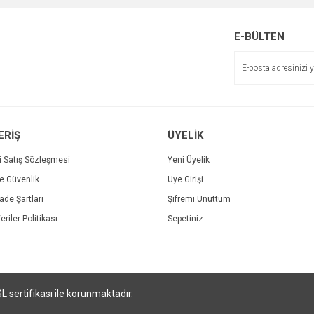
E-BÜLTEN
Gönder
ERİŞ
ÜYELİK
i Satış Sözleşmesi
Yeni Üyelik
Reishi Mantarı Ganod
ZI KORE GİNSENG TABLET 600 MG x 120
ve Güvenlik
Üye Girişi
İade Şartları
Şifremi Unuttum
121,20 TL
3 TL
eriler Politikası
Sepetiniz
SL sertifikası ile korunmaktadır.