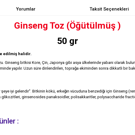
Yorumlar
Taksit Seçenekleri
Ginseng Toz (Öğütülmüş )
50 gr
e edilmiş halidir.
inseng bitkisi Kore, Çin, Japonya gibi asya ülkelerinde yabani olarak bulunma
iminde yapılır. Uzun süre dinlendirilen, toprağa ekiminden sonra dikkatli bir b
şeye iyi gelendir". Bitkinin kökü, erkeğin vücuduna benzediği için Ginseng (re
in glikozitleri, ginsenosides panaksoidler, polisakkaritler, polysaccharide frac
nler :