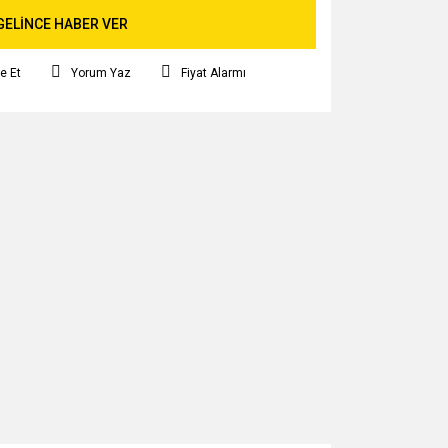
GELİNCE HABER VER
e Et
Yorum Yaz
Fiyat Alarmı