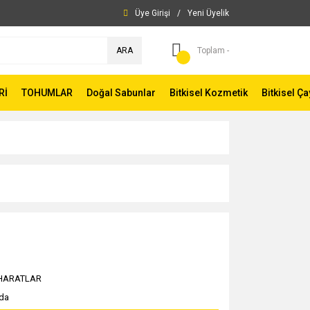
Üye Girişi
/
Yeni Üyelik
ARA
Toplam -
Rİ
TOHUMLAR
Doğal Sabunlar
Bitkisel Kozmetik
Bitkisel Ça
HARATLAR
yda