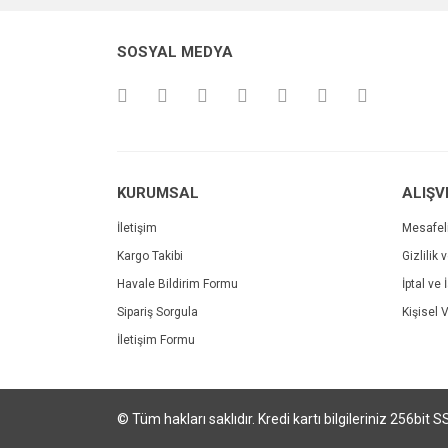
Bu ürüne benzer farklı alternatifler olmalı.
SOSYAL MEDYA
Ginseng With Epimedium Complex
KURUMSAL
ALIŞV
İletişim
Mesafel
100,83 TL
KIRMI
Kargo Takibi
Gizlilik 
Havale Bildirim Formu
İptal ve 
100,8
Sipariş Sorgula
Kişisel V
İletişim Formu
© Tüm hakları saklıdır. Kredi kartı bilgileriniz 256bit S