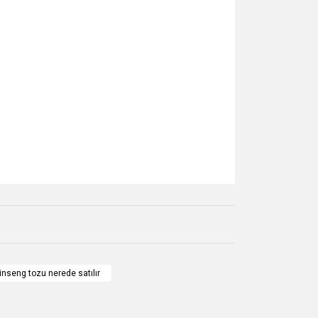
za iletebilirsiniz.
inseng tozu nerede satılır