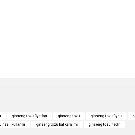
e diğer konularda yetersiz gördüğünüz noktaları öneri formunu kullanarak tarafımı
Bu ürüne ilk yorumu siz yapın!
r.
Yorum Yaz
ı
ginseng tozu fiyatları
ginseng tozu
ginseng tozu fiyatı
g
 nasıl kullanılır
ginseng tozu bal karışımı
ginseng tozu nedir