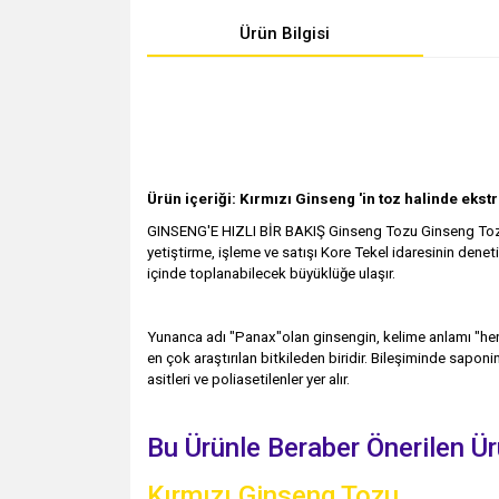
Ürün Bilgisi
Ürün içeriği: Kırmızı Ginseng 'in toz halinde ekstr
GINSENG'E HIZLI BİR BAKIŞ Ginseng Tozu Ginseng Tozu. G
yetiştirme, işleme ve satışı Kore Tekel idaresinin denet
içinde toplanabilecek büyüklüğe ulaşır.
Yunanca adı "Panax"olan ginsengin, kelime anlamı "her 
en çok araştırılan bitkileden biridir. Bileşiminde sapon
asitleri ve poliasetilenler yer alır.
Bu Ürünle Beraber Önerilen Ürü
Kırmızı Ginseng Tozu