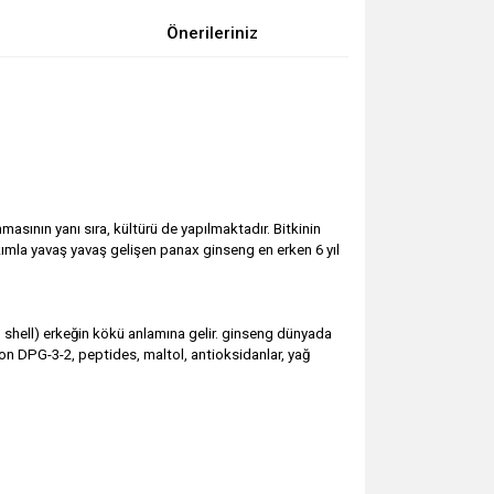
Önerileriniz
sının yanı sıra, kültürü de yapılmaktadır. Bitkinin
akımla yavaş yavaş gelişen panax ginseng en erken 6 yıl
n shell) erkeğin kökü anlamına gelir. ginseng dünyada
tion DPG-3-2, peptides, maltol, antioksidanlar, yağ