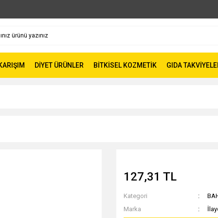
 KARIŞIM
DİYET ÜRÜNLER
BİTKİSEL KOZMETİK
GIDA TAKVİYELE
127,31 TL
Kategori
BA
Marka
İla