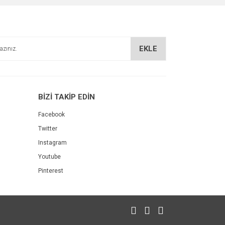
EKLE
BİZİ TAKİP EDİN
Facebook
erma Öğütülmüş 100 Gr
Twitter
Instagram
Youtube
Pinterest