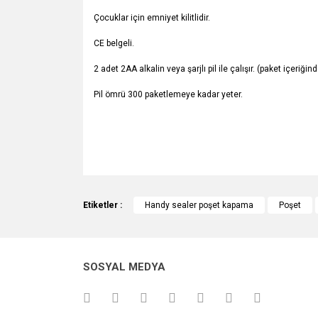
Çocuklar için emniyet kilitlidir.
CE belgeli.
2 adet 2AA alkalin veya şarjlı pil ile çalışır. (paket içeriğ
Pil ömrü 300 paketlemeye kadar yeter.
Bu ürünün fiyat bilgisi, resim, ürün açıklamalarında v
Görüş ve önerileriniz için teşekkür ederiz.
Etiketler :
Handy sealer poşet kapama
Poşet
Ürün resmi kalitesiz, bozuk veya görüntülenemiyo
Ürün açıklamasında eksik bilgiler bulunuyor.
SOSYAL MEDYA
Ürün bilgilerinde hatalar bulunuyor.
Ürün fiyatı diğer sitelerden daha pahalı.
Bu ürüne benzer farklı alternatifler olmalı.