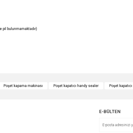
inde pil bulunmamaktadır)
e diğer konularda yetersiz gördüğünüz noktaları öneri formunu kullanarak tarafımı
Bu ürüne ilk yorumu siz yapın!
Poşet kapama makinası
Poşet kapatıcı handy sealer
Poşet kapatıcı
r.
Yorum Yaz
E-BÜLTEN