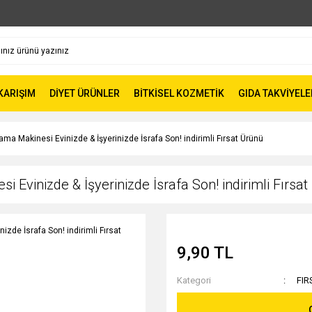
 KARIŞIM
DİYET ÜRÜNLER
BİTKİSEL KOZMETİK
GIDA TAKVİYELE
ma Makinesi Evinizde & İşyerinizde İsrafa Son! indirimli Fırsat Ürünü
Evinizde & İşyerinizde İsrafa Son! indirimli Fırsa
9,90 TL
Kategori
FIR