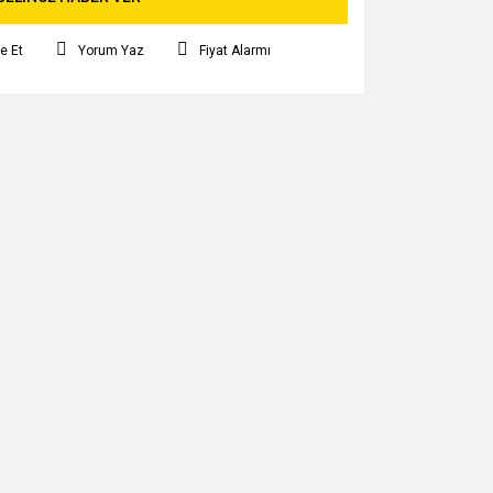
e Et
Yorum Yaz
Fiyat Alarmı