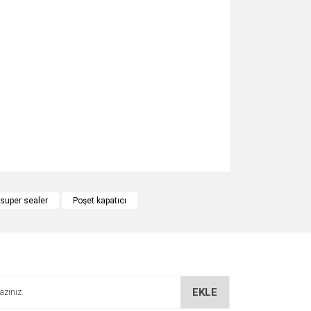
za iletebilirsiniz.
 super sealer
Poşet kapatıcı
EKLE