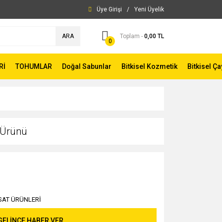
Üye Girişi
/
Yeni Üyelik
ARA
Toplam -
0,00 TL
0
Rİ
TOHUMLAR
Doğal Sabunlar
Bitkisel Kozmetik
Bitkisel Ça
t Ürünü
SAT ÜRÜNLERİ
GELİNCE HABER VER