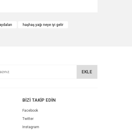
za iletebilirsiniz.
aydaları
haşhaş yağı neye iyi gelir
EKLE
BİZİ TAKİP EDİN
Facebook
Twitter
Instagram