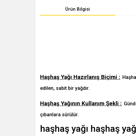
Ürün Bilgisi
Haşhaş Yağı Hazırlanış Biçimi :
Haşhaş
edilen, sabit bir yağdır.
Haşhaş Yağının Kullanım Şekli :
Günde
çıbanlara sürülür.
haşhaş yağı haşhaş yağ