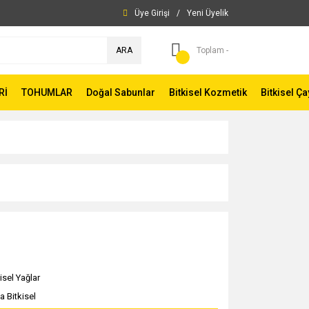
Üye Girişi
/
Yeni Üyelik
ARA
Toplam -
Rİ
TOHUMLAR
Doğal Sabunlar
Bitkisel Kozmetik
Bitkisel Ça
isel Yağlar
a Bitkisel