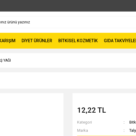
 KARIŞIM
DİYET ÜRÜNLER
BİTKİSEL KOZMETİK
GIDA TAKVİYELE
Ş YAĞI
12,22 TL
Kategori
Bitk
Marka
Taly