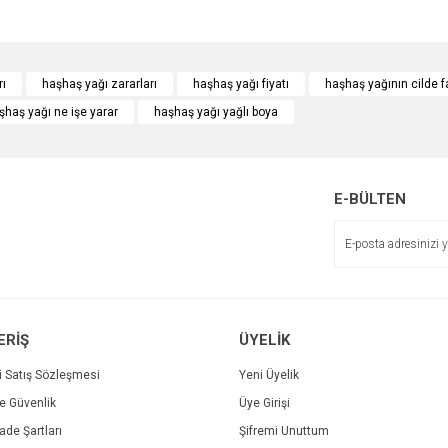
e diğer konularda yetersiz gördüğünüz noktaları öneri formunu kullanarak tarafımı
Bu ürüne ilk yorumu siz yapın!
rı
haşhaş yağı zararları
haşhaş yağı fiyatı
haşhaş yağının cilde f
şhaş yağı ne işe yarar
haşhaş yağı yağlı boya
r.
Yorum Yaz
E-BÜLTEN
ERİŞ
ÜYELİK
Gönder
i Satış Sözleşmesi
Yeni Üyelik
ve Güvenlik
Üye Girişi
İade Şartları
Şifremi Unuttum