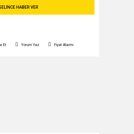
GELİNCE HABER VER
e Et
Yorum Yaz
Fiyat Alarmı