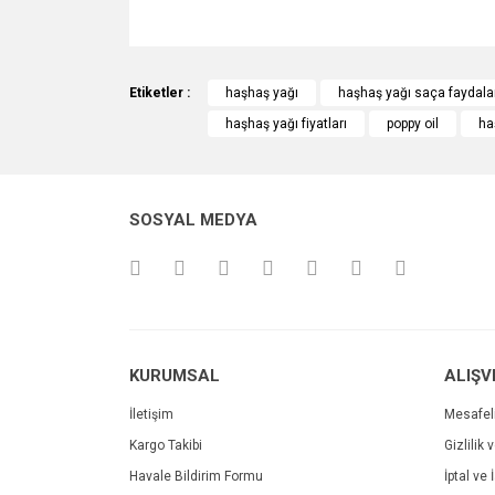
Bu ürünün fiyat bilgisi, resim, ürün açıklamalarında v
Görüş ve önerileriniz için teşekkür ederiz.
Etiketler :
haşhaş yağı
haşhaş yağı saça faydala
haşhaş yağı fiyatları
poppy oil
ha
Ürün resmi kalitesiz, bozuk veya görüntülenemiyo
Ürün açıklamasında eksik bilgiler bulunuyor.
Ürün bilgilerinde hatalar bulunuyor.
SOSYAL MEDYA
Ürün fiyatı diğer sitelerden daha pahalı.
Bu ürüne benzer farklı alternatifler olmalı.
KURUMSAL
ALIŞV
İletişim
Mesafel
Kargo Takibi
Gizlilik 
Havale Bildirim Formu
İptal ve 