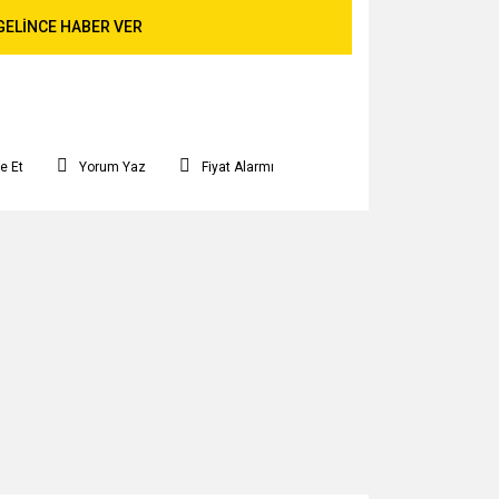
GELİNCE HABER VER
e Et
Yorum Yaz
Fiyat Alarmı