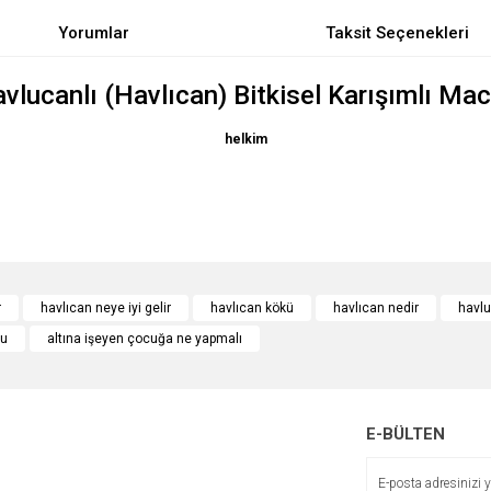
Yorumlar
Taksit Seçenekleri
vlucanlı (Havlıcan) Bitkisel Karışımlı Ma
helkim
lı bir besin kaynağıdır.
e diğer konularda yetersiz gördüğünüz noktaları öneri formunu kullanarak tarafımı
Bu ürüne ilk yorumu siz yapın!
r
havlıcan neye iyi gelir
havlıcan kökü
havlıcan nedir
havl
zu
altına işeyen çocuğa ne yapmalı
r.
Yorum Yaz
E-BÜLTEN