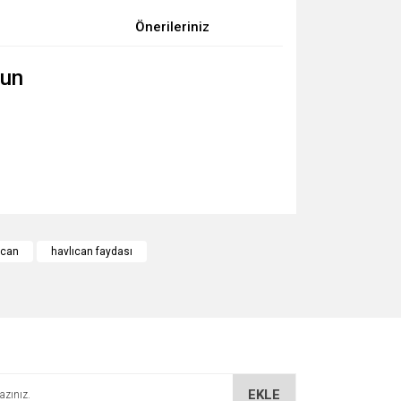
Önerileriniz
cun
za iletebilirsiniz.
ucan
havlıcan faydası
EKLE