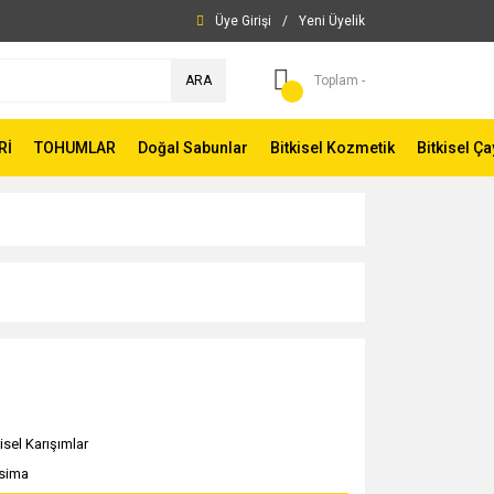
Üye Girişi
/
Yeni Üyelik
ARA
Toplam -
Rİ
TOHUMLAR
Doğal Sabunlar
Bitkisel Kozmetik
Bitkisel Ça
isel Karışımlar
sima