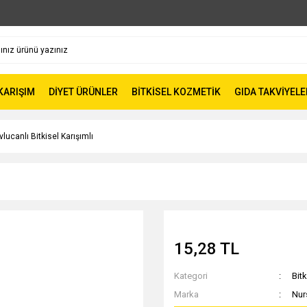
 KARIŞIM
DİYET ÜRÜNLER
BİTKİSEL KOZMETİK
GIDA TAKVİYELE
lucanlı Bitkisel Karışımlı
15,28 TL
Kategori
Bitk
Marka
Nur