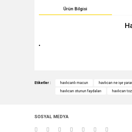
Ürün Bilgisi
Ha
Çocukların gece işemelerinde ve gevşekliğinde yarar
Bu ürünün fiyat bilgisi, resim, ürün açıklamalarında v
Görüş ve önerileriniz için teşekkür ederiz.
Etiketler :
havlıcanlı macun
havlıcan ne işe yara
havlıcan otunun faydaları
havlıcan to
Ürün resmi kalitesiz, bozuk veya görüntülenemiyo
Ürün açıklamasında eksik bilgiler bulunuyor.
Ürün bilgilerinde hatalar bulunuyor.
SOSYAL MEDYA
Ürün fiyatı diğer sitelerden daha pahalı.
Bu ürüne benzer farklı alternatifler olmalı.