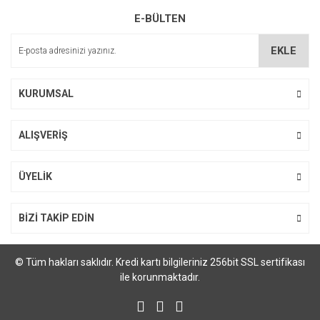
Ürün bilgilerinde hatalar bulunuyor.
E-BÜLTEN
Ürün fiyatı diğer sitelerden daha pahalı.
Bu ürüne benzer farklı alternatifler olmalı.
EKLE
KURUMSAL
ALIŞVERİŞ
Gönder
ÜYELİK
BİZİ TAKİP EDİN
© Tüm hakları saklıdır. Kredi kartı bilgileriniz 256bit SSL sertifikası
ile korunmaktadır.