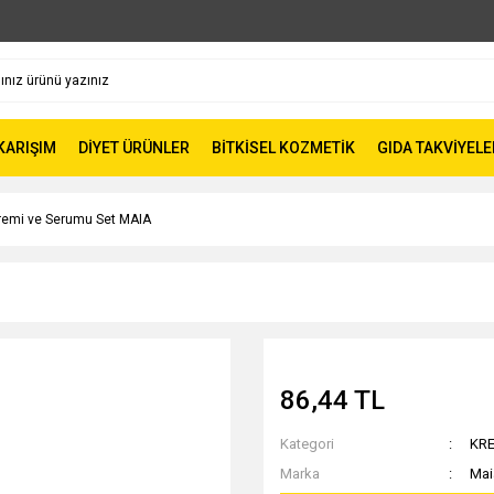
 KARIŞIM
DİYET ÜRÜNLER
BİTKİSEL KOZMETİK
GIDA TAKVİYELE
emi ve Serumu Set MAIA
86,44 TL
Kategori
KR
Marka
Mai