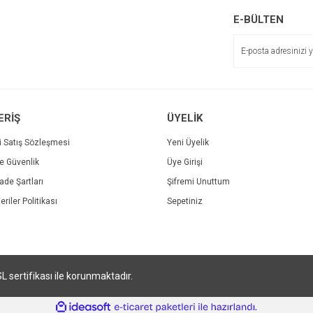
E-BÜLTEN
ERİŞ
ÜYELİK
Gönder
i Satış Sözleşmesi
Yeni Üyelik
ve Güvenlik
Üye Girişi
İade Şartları
Şifremi Unuttum
eriler Politikası
Sepetiniz
SL sertifikası ile korunmaktadır.
ile
ideasoft
e-