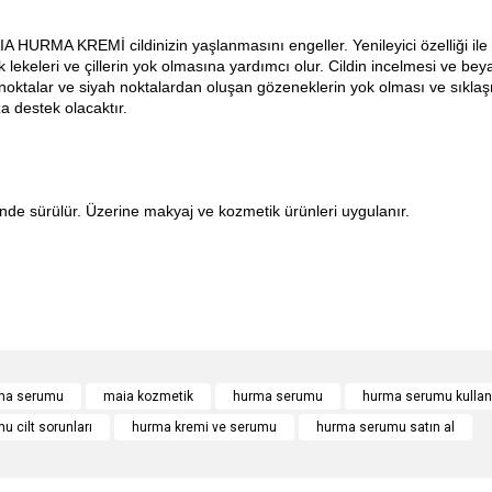
AIA HURMA KREMİ cildinizin yaşlanmasını engeller. Yenileyici özelliği 
lık lekeleri ve çillerin yok olmasına yardımcı olur. Cildin incelmesi v
noktalar ve siyah noktalardan oluşan gözeneklerin yok olması ve sık
 destek olacaktır.
inde sürülür. Üzerine makyaj ve kozmetik ürünleri uygulanır.
e diğer konularda yetersiz gördüğünüz noktaları öneri formunu kullanarak tarafımı
Bu ürüne ilk yorumu siz yapın!
ma serumu
maia kozmetik
hurma serumu
hurma serumu kullan
 cilt sorunları
hurma kremi ve serumu
hurma serumu satın al
r.
Yorum Yaz