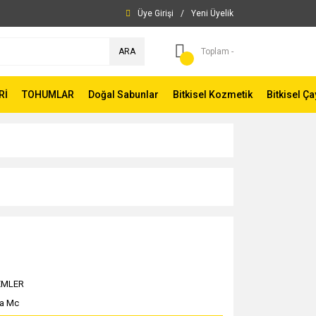
Üye Girişi
/
Yeni Üyelik
ARA
Toplam -
Rİ
TOHUMLAR
Doğal Sabunlar
Bitkisel Kozmetik
Bitkisel Ça
EMLER
a Mc