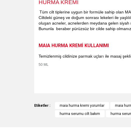
HURMA KREMİ
Tüm cilt tiplerine uygun bir formüle sahip olan M
Ciltdeki güneş ve doğum sonrası lekeleri ile yaşlı
oluşan acneler, acnelerden meydana gelen siyah 
Bununla beraber pürüzsüz bir cilde sahip olmanıza
MAIA HURMA KREMİ KULLANIMI
Temizlenmiş cildinize parmak uçları ile masaj şekl
50 ML
Bu ürünün fiyat bilgisi, resim, ürün açıklamalarında v
Görüş ve önerileriniz için teşekkür ederiz.
Etiketler :
maia hurma kremi yorumlar
maia hur
hurma serumu cilt bakım
hurma serumu
Ürün resmi kalitesiz, bozuk veya görüntülenemiyo
Ürün açıklamasında eksik bilgiler bulunuyor.