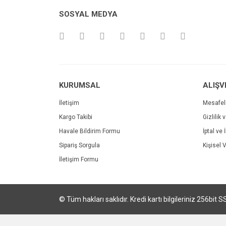
Ürün bilgilerinde hatalar bulunuyor.
SOSYAL MEDYA
Ürün fiyatı diğer sitelerden daha pahalı.
Bu ürüne benzer farklı alternatifler olmalı.
KURUMSAL
ALIŞV
İletişim
Mesafel
Kargo Takibi
Gizlilik 
Havale Bildirim Formu
İptal ve 
Sipariş Sorgula
Kişisel V
İletişim Formu
© Tüm hakları saklıdır. Kredi kartı bilgileriniz 256bit S