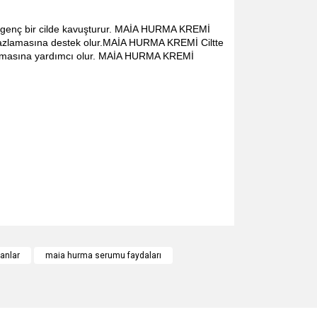
ile genç bir cilde kavuşturur. MAİA HURMA KREMİ
e beyazlamasına destek olur.MAİA HURMA KREMİ Ciltte
laşmasına yardımcı olur. MAİA HURMA KREMİ
za iletebilirsiniz.
anlar
maia hurma serumu faydaları