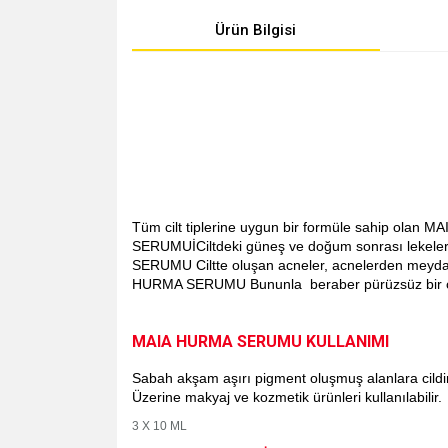
Ürün Bilgisi
Tüm cilt tiplerine uygun bir formüle sahip olan M
SERUMU
İCiltdeki güneş ve doğum sonrası lekeler
SERUMU
Ciltte oluşan acneler, acnelerden meyda
HURMA
SERUMU
Bununla beraber pürüzsüz bir ci
MAIA HURMA SERUMU KULLANIMI
Sabah akşam aşırı pigment oluşmuş alanlara cildin
Üzerine makyaj ve kozmetik ürünleri kullanılabilir.
3 X 10 ML