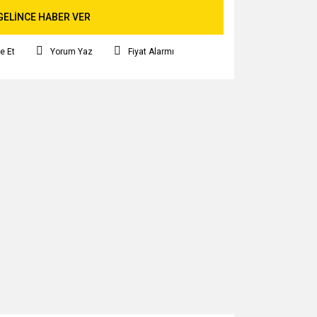
GELİNCE HABER VER
e Et
Yorum Yaz
Fiyat Alarmı