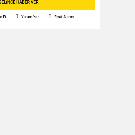
GELİNCE HABER VER
e Et
Yorum Yaz
Fiyat Alarmı