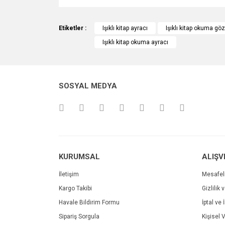
Bu ürünün fiyat bilgisi, resim, ürün açıklamalarında v
Görüş ve önerileriniz için teşekkür ederiz.
Etiketler :
Işıklı kitap ayracı
Işıklı kitap okuma göz
Işıklı kitap okuma ayracı
Ürün resmi kalitesiz, bozuk veya görüntülenemiyo
Ürün açıklamasında eksik bilgiler bulunuyor.
Ürün bilgilerinde hatalar bulunuyor.
SOSYAL MEDYA
Ürün fiyatı diğer sitelerden daha pahalı.
Bu ürüne benzer farklı alternatifler olmalı.
KURUMSAL
ALIŞV
İletişim
Mesafel
Kargo Takibi
Gizlilik 
Havale Bildirim Formu
İptal ve 
Sipariş Sorgula
Kişisel V