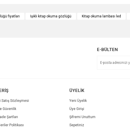
e diğer konularda yetersiz gördüğünüz noktaları öneri formunu kullanarak tarafımı
Bu ürüne ilk yorumu siz yapın!
lüğü fiyatları
Işıklı kitap okuma gözlüğü
Kitap okuma lambası led
r.
Yorum Yaz
E-BÜLTEN
ERİŞ
ÜYELİK
Gönder
i Satış Sözleşmesi
Yeni Üyelik
ve Güvenlik
Üye Girişi
İade Şartları
Şifremi Unuttum
eriler Politikası
Sepetiniz