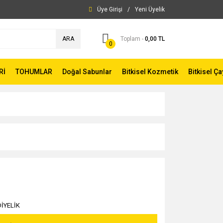
Üye Girişi
/
Yeni Üyelik
ARA
Toplam -
0,00 TL
0
Rİ
TOHUMLAR
Doğal Sabunlar
Bitkisel Kozmetik
Bitkisel Ça
İYELİK