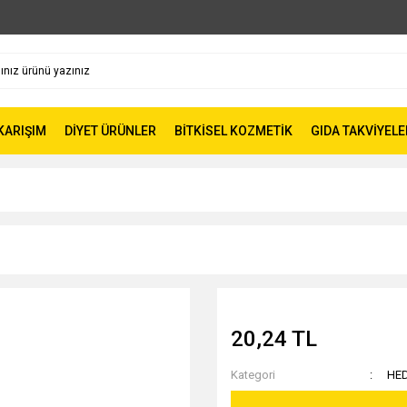
 KARIŞIM
DİYET ÜRÜNLER
BİTKİSEL KOZMETİK
GIDA TAKVİYELE
20,24 TL
Kategori
HED