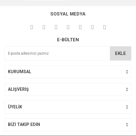
Ürün açıklamasında eksik bilgiler bulunuyor.
SOSYAL MEDYA
Ürün bilgilerinde hatalar bulunuyor.
Ürün fiyatı diğer sitelerden daha pahalı.
Bu ürüne benzer farklı alternatifler olmalı.
E-BÜLTEN
EKLE
KURUMSAL
Gönder
ALIŞVERİŞ
ÜYELİK
BİZİ TAKİP EDİN