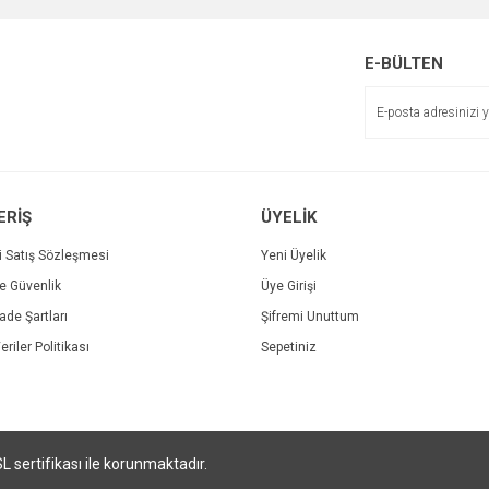
Yorum Yaz
E-BÜLTEN
ERİŞ
ÜYELİK
Gönder
i Satış Sözleşmesi
Yeni Üyelik
ve Güvenlik
Üye Girişi
İade Şartları
Şifremi Unuttum
eriler Politikası
Sepetiniz
SL sertifikası ile korunmaktadır.