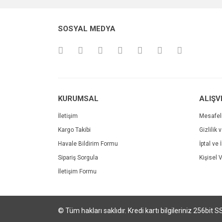
Ürün açıklamasında eksik bilgiler bulunuyor.
Ürün bilgilerinde hatalar bulunuyor.
SOSYAL MEDYA
Ürün fiyatı diğer sitelerden daha pahalı.
Bu ürüne benzer farklı alternatifler olmalı.
KURUMSAL
ALIŞV
İletişim
Mesafel
Kargo Takibi
Gizlilik 
Havale Bildirim Formu
İptal ve 
Sipariş Sorgula
Kişisel V
İletişim Formu
© Tüm hakları saklıdır. Kredi kartı bilgileriniz 256bit S