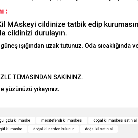
ı :
Kil MAskeyi cildinize tatbik edip kuruması
a cildinizi durulayın.
t güneş ışığından uzak tutunuz. Oda sıcaklığında 
ÖZLE TEMASINDAN SAKININZ.
e yüzünüzü yıkayınız.
e diğer konularda yetersiz gördüğünüz noktaları öneri formunu kullanarak tarafımı
Bu ürüne ilk yorumu siz yapın!
gül çzlü kil maske
mecitefendi kil maskesi
doğal kil maskesi satın al
gül kil maske
doğal kil nerden bulunur
doğal kil satın al
r.