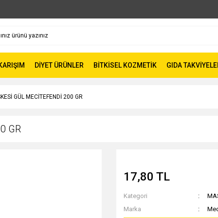
 KARIŞIM
DİYET ÜRÜNLER
BİTKİSEL KOZMETİK
GIDA TAKVİYELE
SKESİ GÜL MECİTEFENDİ 200 GR
00 GR
17,80 TL
Kategori
MA
Marka
Mec