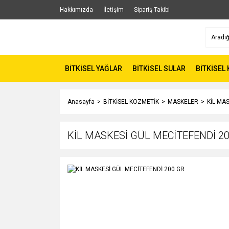
Hakkımızda
İletişim
Sipariş Takibi
BİTKİSEL YAĞLAR
BİTKİSEL SULAR
BİTKİSEL
Anasayfa
BİTKİSEL KOZMETİK
MASKELER
KİL MA
KİL MASKESİ GÜL MECİTEFENDİ 2