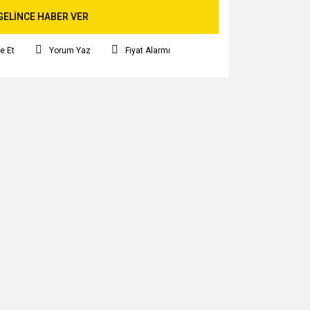
GELİNCE HABER VER
e Et
Yorum Yaz
Fiyat Alarmı