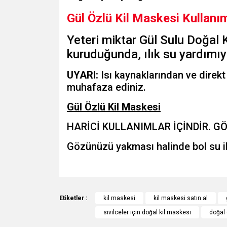
Gül Özlü Kil Maskesi Kullanım
Yeteri miktar Gül Sulu Doğal 
kuruduğunda, ılık su yardımıyl
UYARI:
Isı kaynaklarından ve direk
muhafaza ediniz.
Gül Özlü Kil Maskesi
HARİCİ KULLANIMLAR İÇİNDİR. G
Gözünüzü yakması halinde bol su il
Bu ürünün fiyat bilgisi, resim, ürün açıklamalarında v
Görüş ve önerileriniz için teşekkür ederiz.
Etiketler :
kil maskesi
kil maskesi satın al
sivilceler için doğal kil maskesi
doğal 
Ürün resmi kalitesiz, bozuk veya görüntülenemiyo