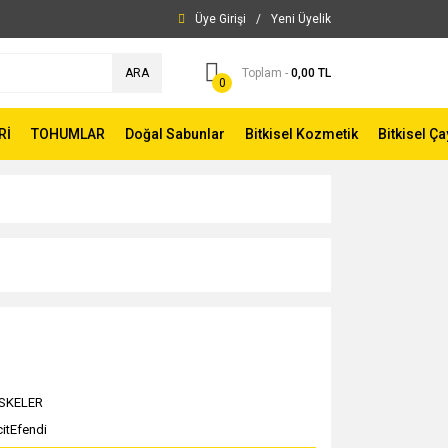
Üye Girişi
/
Yeni Üyelik
ARA
Toplam -
0,00 TL
0
Rİ
TOHUMLAR
Doğal Sabunlar
Bitkisel Kozmetik
Bitkisel Ça
SKELER
itEfendi