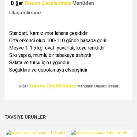
Diğer
Tohum Çeşitlerimize
Menüden
Ulaşabilirsiniz
.
Standart, kırmız-mor lahana çeşididir
Orta erkenci olup 100-110 günde hasada gelir
Meyve 1-1.5 kg oval- yuvarlak, koyu renklidir
Sıkı yapısı, mumlu bir tabakaya sahiptir
Salata ve turşu için uygundur
Soğuklara ve depolamaya elverişlidir
Tohum Çeşitlerimize
Diğer
Menüden Ulaşabilirsiniz.
Bu ürünün fiyat bilgisi, resim, ürün açıklamalarında ve diğer
konularda yetersiz gördüğünüz noktaları öneri formunu
Bu ürüne ilk yorumu siz yapın!
kullanarak tarafımıza iletebilirsiniz.
TAVSİYE ÜRÜNLER
Görüş ve önerileriniz için teşekkür ederiz.
Yorum Yaz
Ürün resmi kalitesiz, bozuk veya görüntülenemiyor.