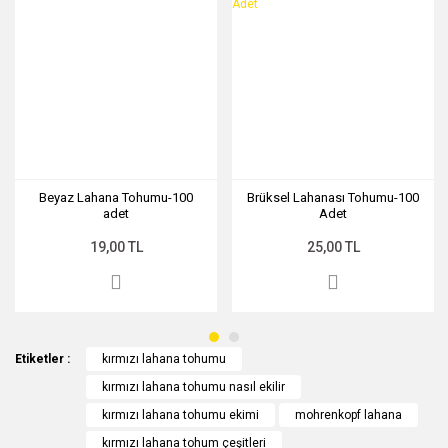
Ürün açıklamasında eksik bilgiler bulunuyor.
Ürün bilgilerinde hatalar bulunuyor.
Ürün fiyatı diğer sitelerden daha pahalı.
Bu ürüne benzer farklı alternatifler olmalı.
Beyaz Lahana Tohumu-100
Brüksel Lahanası Tohumu-100
adet
Adet
Gönder
19,00 TL
25,00 TL
Etiketler :
kırmızı lahana tohumu
kırmızı lahana tohumu nasıl ekilir
kırmızı lahana tohumu ekimi
mohrenkopf lahana
kırmızı lahana tohum çeşitleri