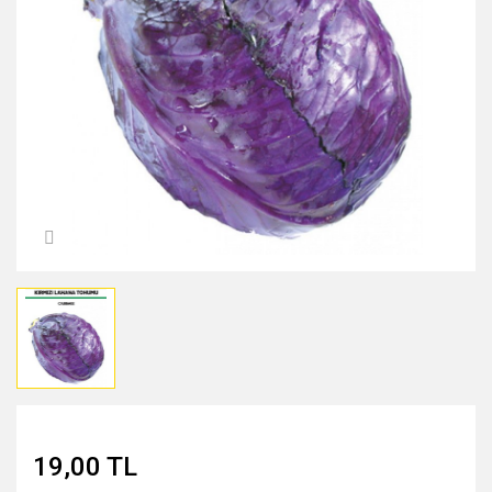
MIDNİGHT ROSE SERİSİ
PEARL & PEPTİDE SERİSİ
PROPOLİS ÖZÜ SERİSİ
ŞAKAYIK ÇİÇEĞİ SERİSİ
SAKURA SERİSİ
ZEYTİNYAĞI SERİSİ
19,00 TL