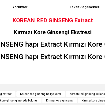
Yorumlar
Taksit Seçenekleri
KOREAN RED GINSENG Extract
Kırmızı Kore Ginsengi Ekstresi
e diğer konularda yetersiz gördüğünüz noktaları öneri formunu kullanarak tarafımı
Bu ürüne ilk yorumu siz yapın!
g extract
Korean red ginseng ne işe yarar
Korean red ginseng kullana
 kore ginsengi nerede bulunur
Kırmızı kore ginsengi
Kırmızı kore ginse
r.