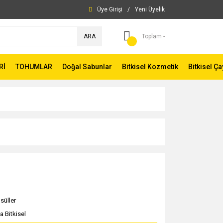
Üye Girişi
/
Yeni Üyelik
ARA
Toplam -
Rİ
TOHUMLAR
Doğal Sabunlar
Bitkisel Kozmetik
Bitkisel Ça
süller
a Bitkisel