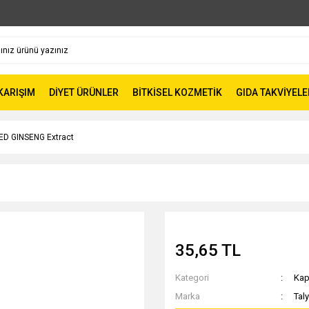
 KARIŞIM
DİYET ÜRÜNLER
BİTKİSEL KOZMETİK
GIDA TAKVİYELE
D GINSENG Extract
35,65 TL
Kategori
Kap
Marka
Taly