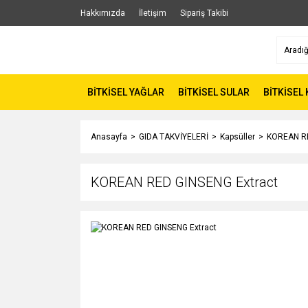
Hakkımızda
İletişim
Sipariş Takibi
BİTKİSEL YAĞLAR
BİTKİSEL SULAR
BİTKİSEL
Anasayfa
GIDA TAKVİYELERİ
Kapsüller
KOREAN RE
KOREAN RED GINSENG Extract