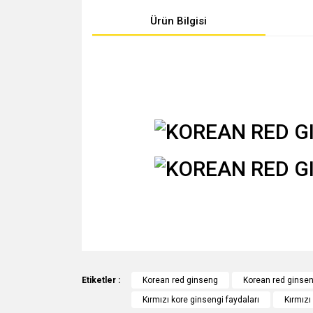
Ürün Bilgisi
Bu ürünün fiyat bilgisi, resim, ürün açıklamalarında v
Görüş ve önerileriniz için teşekkür ederiz.
Etiketler :
Korean red ginseng
Korean red ginsen
Kırmızı kore ginsengi faydaları
Kırmızı
Ürün resmi kalitesiz, bozuk veya görüntülenemiyo