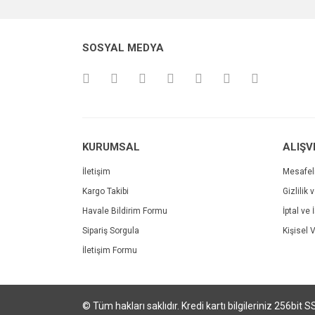
Ürün açıklamasında eksik bilgiler bulunuyor.
Ürün bilgilerinde hatalar bulunuyor.
SOSYAL MEDYA
Ürün fiyatı diğer sitelerden daha pahalı.
Bu ürüne benzer farklı alternatifler olmalı.
KURUMSAL
ALIŞV
İletişim
Mesafel
Kargo Takibi
Gizlilik 
Havale Bildirim Formu
İptal ve 
Sipariş Sorgula
Kişisel V
İletişim Formu
© Tüm hakları saklıdır. Kredi kartı bilgileriniz 256bit S