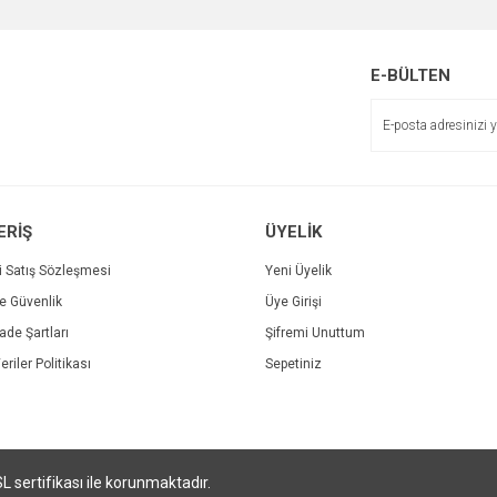
Yorum Yaz
E-BÜLTEN
ERİŞ
ÜYELİK
Gönder
i Satış Sözleşmesi
Yeni Üyelik
ve Güvenlik
Üye Girişi
İade Şartları
Şifremi Unuttum
eriler Politikası
Sepetiniz
SL sertifikası ile korunmaktadır.