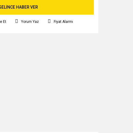
GELİNCE HABER VER
e Et
Yorum Yaz
Fiyat Alarmı