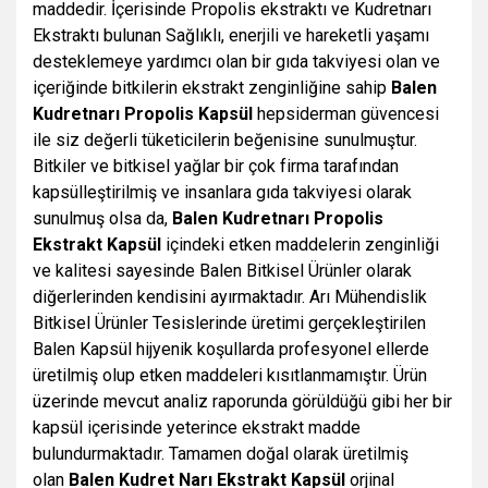
maddedir. İçerisinde Propolis ekstraktı ve Kudretnarı
Ekstraktı bulunan
Sağlıklı, enerjili ve hareketli yaşamı
desteklemeye yardımcı olan bir gıda takviyesi olan ve
içeriğinde bitkilerin ekstrakt zenginliğine sahip
Balen
Kudretnarı Propolis Kapsül
hepsiderman güvencesi
ile siz değerli tüketicilerin beğenisine sunulmuştur.
Bitkiler ve bitkisel yağlar bir çok firma tarafından
kapsülleştirilmiş ve insanlara gıda takviyesi olarak
sunulmuş olsa da,
Balen Kudretnarı Propolis
Ekstrakt Kapsül
içindeki etken maddelerin zenginliği
ve kalitesi sayesinde Balen Bitkisel Ürünler olarak
diğerlerinden kendisini ayırmaktadır. Arı Mühendislik
Bitkisel Ürünler Tesislerinde üretimi gerçekleştirilen
Balen Kapsül hijyenik koşullarda profesyonel ellerde
üretilmiş olup etken maddeleri kısıtlanmamıştır. Ürün
üzerinde mevcut analiz raporunda görüldüğü gibi her bir
kapsül içerisinde yeterince ekstrakt madde
bulundurmaktadır. Tamamen doğal olarak üretilmiş
olan
Balen Kudret Narı Ekstrakt Kapsül
orjinal