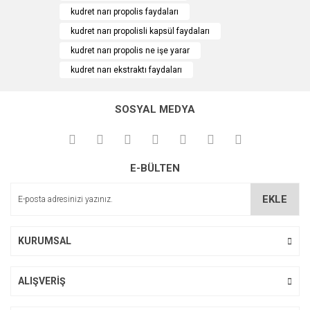
kudret narı propolis faydaları
kudret narı propolisli kapsül faydaları
kudret narı propolis ne işe yarar
kudret narı ekstraktı faydaları
BLUE OCEAN KUDRET NARI YAĞI 20C
Gönder
SOSYAL MEDYA
120,00 TL
E-BÜLTEN
EKLE
KURUMSAL
ALIŞVERİŞ