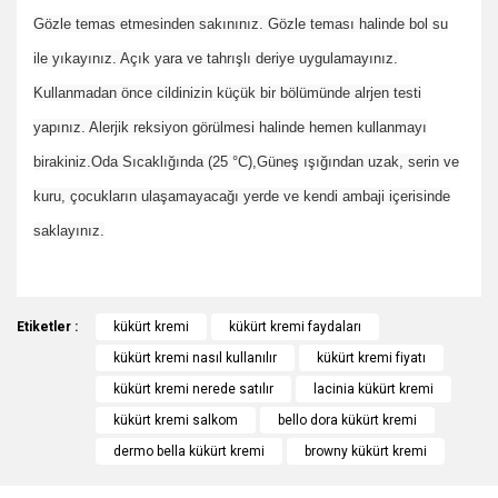
Gözle temas etmesinden sakınınız. Gözle teması halinde bol su
ile yıkayınız. Açık yara ve tahrışlı deriye uygulamayınız.
Kullanmadan önce cildinizin küçük bir bölümünde alrjen testi
yapınız. Alerjik reksiyon görülmesi halinde hemen kullanmayı
birakiniz.Oda Sıcaklığında (25 °C),Güneş ışığından uzak, serin ve
kuru, çocukların ulaşamayacağı yerde ve kendi ambaji içerisinde
saklayınız.
Bu ürünün fiyat bilgisi, resim, ürün açıklamalarında ve diğer
Etiketler :
konularda yetersiz gördüğünüz noktaları öneri formunu
kükürt kremi
kükürt kremi faydaları
Bu ürüne ilk yorumu siz yapın!
kullanarak tarafımıza iletebilirsiniz.
kükürt kremi nasıl kullanılır
kükürt kremi fiyatı
Görüş ve önerileriniz için teşekkür ederiz.
kükürt kremi nerede satılır
lacinia kükürt kremi
Yorum Yaz
kükürt kremi salkom
bello dora kükürt kremi
Ürün resmi kalitesiz, bozuk veya görüntülenemiyor.
dermo bella kükürt kremi
browny kükürt kremi
Ürün açıklamasında eksik bilgiler bulunuyor.
Ürün bilgilerinde hatalar bulunuyor.