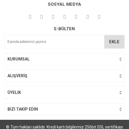
SOSYAL MEDYA
Ürün fiyatı diğer sitelerden daha pahalı.
Bu ürüne benzer farklı alternatifler olmalı.
E-BÜLTEN
EKLE
Gönder
KURUMSAL
ALIŞVERİŞ
ÜYELİK
BİZİ TAKİP EDİN
© Tüm hakları saklıdır. Kredi kartı bilgileriniz 256bit SSL sertifikası