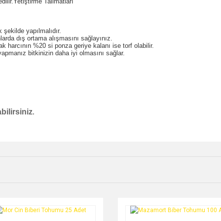
ilir.Yetiştirme Talimatları
şekilde yapılmalıdır.
larda dış ortama alışmasını sağlayınız.
k harcının %20 si ponza geriye kalanı ise torf olabilir.
apmanız bitkinizin daha iyi olmasını sağlar.
ilirsiniz
.
e diğer konularda yetersiz gördüğünüz noktaları öneri formunu kullanarak tarafımı
Bu ürüne ilk yorumu siz yapın!
r.
Yorum Yaz