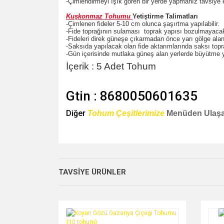
-Çimlendirmeyi ışık gören bir yerde yapmanız tavsiye ed
Kuşkonmaz Tohumu
Yetiştirme Talimatları
-Çimlenen fideler 5-10 cm olunca şaşırtma yapılabilir.
-Fide toprağının sulaması toprak yapısı bozulmayacak 
-Fideleri direk güneşe çıkarmadan önce yarı gölge alan
-Saksıda yapılacak olan fide aktarımlarında saksı topra
-Gün içerisinde mutlaka güneş alan yerlerde büyütme y
İçerik : 5 Adet Tohum
Gtin : 8680050601635
Diğer
Tohum Çeşitlerimize
Menüden Ulaşab
Bu ürünün fiyat bilgisi, resim, ürün açıklamalarında v
Görüş ve önerileriniz için teşekkür ederiz.
TAVSİYE ÜRÜNLER
Ürün resmi kalitesiz, bozuk veya görüntülenemiyo
Ürün açıklamasında eksik bilgiler bulunuyor.
Ürün bilgilerinde hatalar bulunuyor.