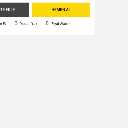
TE EKLE
HEMEN AL
e Et
Yorum Yaz
Fiyat Alarmı