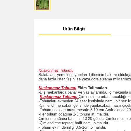
Ürün Bilgisi
Kuşkonmaz Tohumu
Salataları, yemekleri yapılan bitkisinin bakımı oldukça
daha fazla ister.Kışın ise yaza göre sulama miktarınızı a
Kuşkonmaz Tohumu
Ekim Talimatları
-Dış mekanlarda bahar ve yaz aylarında, iç mekanda is
-
Kuşkonmaz Tohumu
Çimlendirme ortam sıcaklığı 20
-Tohumları ekmeden 24 saat içerisinde nemli bir bez içe
-Çimlendirme saksı içerisinde yapılacaksa ,hazır çiçek
-Tohum ocakları arası mesafe 5-10 cm.Açık alanda 20-
-Her tohum ocağına 2-3 tohum atılmalıdır.
Çimlenme süresi tahmini 10-20 gündür.Çimlenmesi zor b
-Çimlendirme toprağı hafif nemli olmalıdır.
-Tohum ekim derinliği 0,5-1cm olmalıdır.