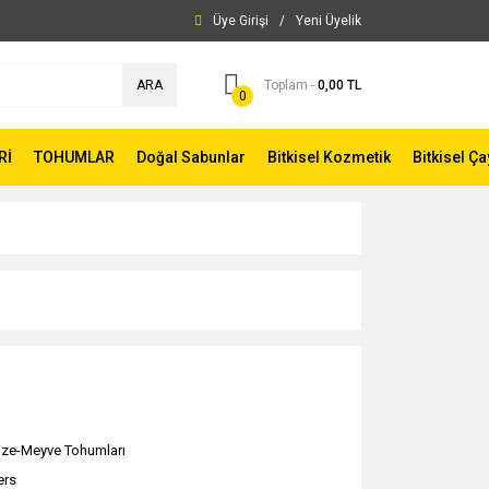
Üye Girişi
/
Yeni Üyelik
ARA
Toplam -
0,00 TL
0
Rİ
TOHUMLAR
Doğal Sabunlar
Bitkisel Kozmetik
Bitkisel Ça
ze-Meyve Tohumları
ers