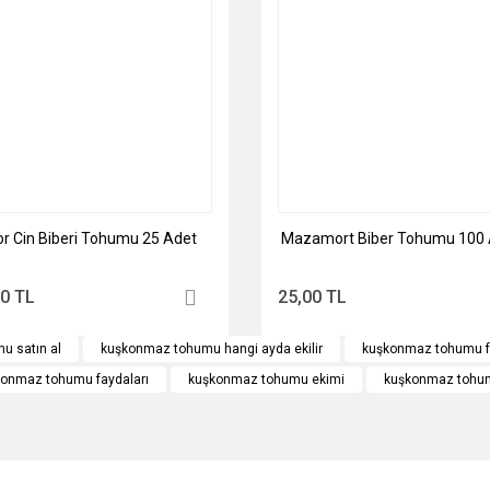
Gönder
r Cin Biberi Tohumu 25 Adet
Mazamort Biber Tohumu 100 
00 TL
25,00 TL
u satın al
kuşkonmaz tohumu hangi ayda ekilir
kuşkonmaz tohumu fi
onmaz tohumu faydaları
kuşkonmaz tohumu ekimi
kuşkonmaz tohumu