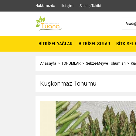
Hakkımızda
İletişim
Sipariş Takibi
BİTKİSEL YAĞLAR
BİTKİSEL SULAR
BİTKİSEL
Anasayfa
TOHUMLAR
Sebze-Meyve Tohumları
Ku
Kuşkonmaz Tohumu