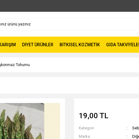
 KARIŞIM
DİYET ÜRÜNLER
BİTKİSEL KOZMETİK
GIDA TAKVİYELE
şkonmaz Tohumu
19,00 TL
Kategori
Seb
Marka
Diğ