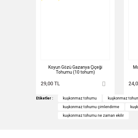
Ürün fiyatı diğer sitelerden daha pahalı.
Bu ürüne benzer farklı alternatifler olmalı.
u 100 Adet
Koyun Gözü Gazanya Çiçeği
Mo
Tohumu (10 tohum)
29,00 TL
24,
Etiketler :
kuşkonmaz tohumu
kuşkonmaz tohum
kuşkonmaz tohumu çimlendirme
kuşk
kuşkonmaz tohumu ne zaman ekilir