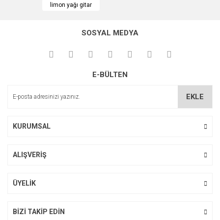
limon yağı gitar
Ürün açıklamasında eksik bilgiler bulunuyor.
Ürün bilgilerinde hatalar bulunuyor.
SOSYAL MEDYA
Ürün fiyatı diğer sitelerden daha pahalı.
Bu ürüne benzer farklı alternatifler olmalı.
E-BÜLTEN
EKLE
Gönder
KURUMSAL
ALIŞVERİŞ
ÜYELİK
BİZİ TAKİP EDİN