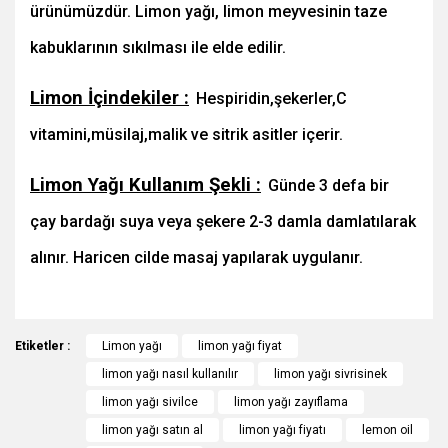
ürünümüzdür. Limon yağı, limon meyvesinin taze
kabuklarının sıkılması ile elde edilir.
Limon İçindekiler :
Hespiridin,şekerler,C
vitamini,müsilaj,malik ve sitrik asitler içerir.
Limon Yağı Kullanım Şekli :
Günde 3 defa bir
çay bardağı suya veya şekere 2-3 damla damlatılarak
alınır. Haricen cilde masaj yapılarak uygulanır.
Bu ürünün fiyat bilgisi, resim, ürün açıklamalarında ve diğer
Etiketler :
konularda yetersiz gördüğünüz noktaları öneri formunu
Limon yağı
limon yağı fiyat
Bu ürüne ilk yorumu siz yapın!
kullanarak tarafımıza iletebilirsiniz.
limon yağı nasıl kullanılır
limon yağı sivrisinek
Görüş ve önerileriniz için teşekkür ederiz.
limon yağı sivilce
limon yağı zayıflama
Yorum Yaz
limon yağı satın al
limon yağı fiyatı
lemon oil
Ürün resmi kalitesiz, bozuk veya görüntülenemiyor.