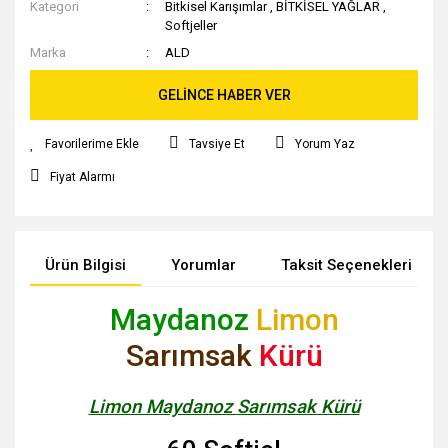
Kategori
Bitkisel Karışımlar
,
BİTKİSEL YAĞLAR
,
Softjeller
Marka
ALD
GELİNCE HABER VER
Tavsiye Et
Yorum Yaz
Fiyat Alarmı
Ürün Bilgisi
Yorumlar
Taksit Seçenekleri
Maydanoz
Limon
Sarımsak
Kürü
Limon Maydanoz Sarımsak Kürü