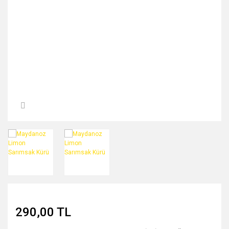
MIDNİGHT ROSE SERİSİ
PEARL & PEPTİDE SERİSİ
PROPOLİS ÖZÜ SERİSİ
ŞAKAYIK ÇİÇEĞİ SERİSİ
SAKURA SERİSİ
ZEYTİNYAĞI SERİSİ
290,00 TL