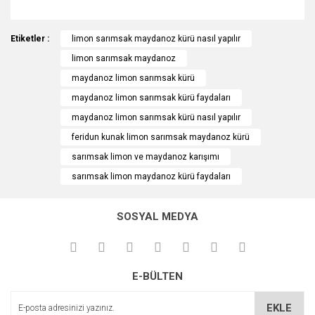
Bu ürünün fiyat bilgisi, resim, ürün açıklamalarında ve diğer
Etiketler :
konularda yetersiz gördüğünüz noktaları öneri formunu
limon sarımsak maydanoz kürü nasıl yapılır
Bu ürüne ilk yorumu siz yapın!
kullanarak tarafımıza iletebilirsiniz.
limon sarımsak maydanoz
Görüş ve önerileriniz için teşekkür ederiz.
maydanoz limon sarımsak kürü
Yorum Yaz
maydanoz limon sarımsak kürü faydaları
Ürün resmi kalitesiz, bozuk veya görüntülenemiyor.
maydanoz limon sarımsak kürü nasıl yapılır
Ürün açıklamasında eksik bilgiler bulunuyor.
feridun kunak limon sarımsak maydanoz kürü
Ürün bilgilerinde hatalar bulunuyor.
sarımsak limon ve maydanoz karışımı
Ürün fiyatı diğer sitelerden daha pahalı.
sarımsak limon maydanoz kürü faydaları
Bu ürüne benzer farklı alternatifler olmalı.
SOSYAL MEDYA
Gönder
E-BÜLTEN
EKLE