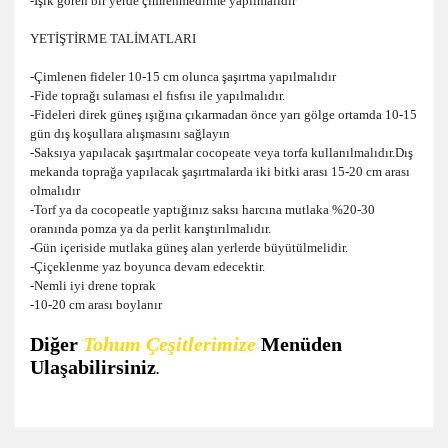
-Işık gören bir yerde çimlenmedirme yapılmalıdır
YETİŞTİRME TALİMATLARI
-Çimlenen fideler 10-15 cm olunca şaşırtma yapılmalıdır
-Fide toprağı sulaması el fısfısı ile yapılmalıdır.
-Fideleri direk güneş ışığına çıkarmadan önce yarı gölge ortamda 10-15
gün dış koşullara alışmasını sağlayın
-Saksıya yapılacak şaşırtmalar cocopeate veya torfa kullanılmalıdır.Dış
mekanda toprağa yapılacak şaşırtmalarda iki bitki arası 15-20 cm arası
olmalıdır
-Torf ya da cocopeatle yaptığınız saksı harcına mutlaka %20-30
oranında pomza ya da perlit karıştırılmalıdır.
-Gün içeriside mutlaka güneş alan yerlerde büyütülmelidir.
-Çiçeklenme yaz boyunca devam edecektir.
-Nemli iyi drene toprak
-10-20 cm arası boylanır
Diğer
Tohum Çeşitlerimize
Menüden
Ulaşabilirsiniz
.
Bu ürünün fiyat bilgisi, resim, ürün açıklamalarında ve diğer