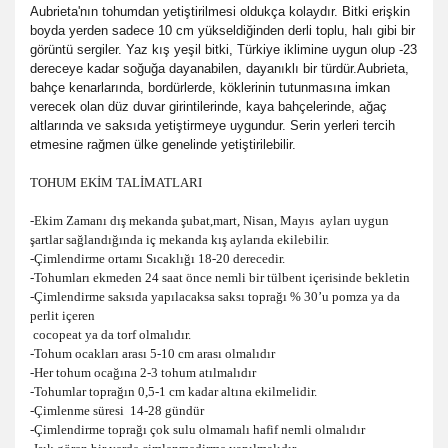
Aubrieta'nın tohumdan yetiştirilmesi oldukça kolaydır. Bitki erişkin
boyda yerden sadece 10 cm yükseldiğinden derli toplu, halı gibi bir
görüntü sergiler. Yaz kış yeşil bitki, Türkiye iklimine uygun olup -23
dereceye kadar soğuğa dayanabilen, dayanıklı bir türdür.Aubrieta,
bahçe kenarlarında, bordürlerde, köklerinin tutunmasına imkan
verecek olan düz duvar girintilerinde, kaya bahçelerinde, ağaç
altlarında ve saksıda yetiştirmeye uygundur. Serin yerleri tercih
etmesine rağmen ülke genelinde yetiştirilebilir.
TOHUM EKİM TALİMATLARI
-Ekim Zamanı dış mekanda şubat,mart, Nisan, Mayıs ayları uygun
şartlar sağlandığında iç mekanda kış aylarıda ekilebilir.
-Çimlendirme ortamı Sıcaklığı 18-20 derecedir.
-Tohumları ekmeden 24 saat önce nemli bir tülbent içerisinde bekletin
-Çimlendirme saksıda yapılacaksa saksı toprağı % 30’u pomza ya da
perlit içeren
cocopeat ya da torf olmalıdır.
-Tohum ocakları arası 5-10 cm arası olmalıdır
-Her tohum ocağına 2-3 tohum atılmalıdır
-Tohumlar toprağın 0,5-1 cm kadar altına ekilmelidir.
-Çimlenme süresi 14-28 gündür
-Çimlendirme toprağı çok sulu olmamalı hafif nemli olmalıdır