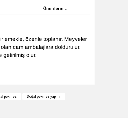
Önerileriniz
ir emekle, özenle toplanır. Meyveler
i olan cam ambalajlara doldurulur.
getirilmiş olur.
za iletebilirsiniz.
al pekmez
Doğal pekmez yapımı