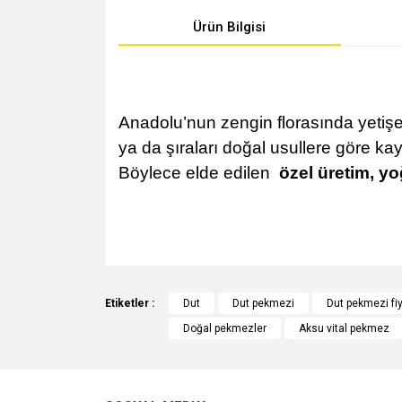
Ürün Bilgisi
Anadolu’nun zengin florasında yetişe
ya da şıraları doğal usullere göre ka
Böylece elde edilen
özel üretim, yo
Bu ürünün fiyat bilgisi, resim, ürün açıklamalarında v
Görüş ve önerileriniz için teşekkür ederiz.
Etiketler :
Dut
Dut pekmezi
Dut pekmezi fiy
Doğal pekmezler
Aksu vital pekmez
Ürün resmi kalitesiz, bozuk veya görüntülenemiyo
Ürün açıklamasında eksik bilgiler bulunuyor.
Ürün bilgilerinde hatalar bulunuyor.