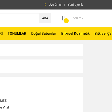
Üye Girişi
/
Yeni Üyelik
ARA
Toplam -
Rİ
TOHUMLAR
Doğal Sabunlar
Bitkisel Kozmetik
Bitkisel Ça
KMEZ
u Vital