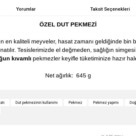
Yorumlar
Taksit Seçenekleri
ÖZEL DUT PEKMEZİ
n en kaliteli meyveler, hasat zamanı geldiğinde bin b
ynatılır. Tesislerimizde el değmeden, sağlığın simges
ğun kıvamlı
pekmezler keyifle tüketiminize hazır hale 
Net ağırlık:
645 g
e diğer konularda yetersiz gördüğünüz noktaları öneri formunu kullanarak tarafımı
Bu ürüne ilk yorumu siz yapın!
atı
Dut pekmezinin kullanımı
Pekmez
Pekmez yapımı
Doğ
r.
Yorum Yaz