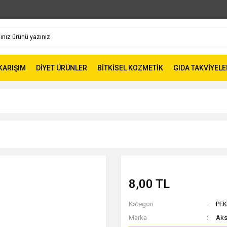
 KARIŞIM
DİYET ÜRÜNLER
BİTKİSEL KOZMETİK
GIDA TAKVİYELE
8,00 TL
Kategori
PE
Marka
Aks