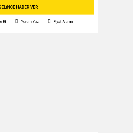
GELİNCE HABER VER
e Et
Yorum Yaz
Fiyat Alarmı