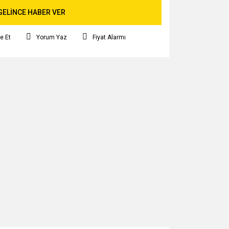
GELİNCE HABER VER
e Et
Yorum Yaz
Fiyat Alarmı