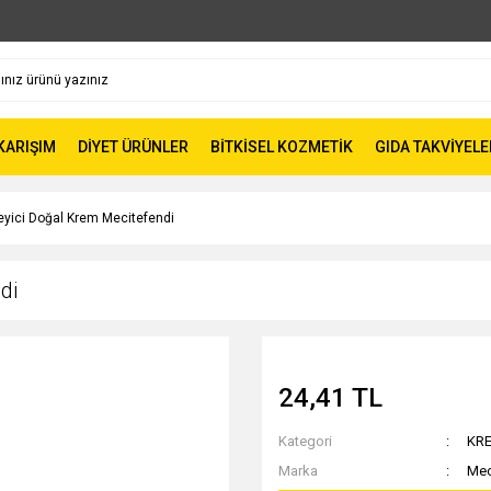
 KARIŞIM
DİYET ÜRÜNLER
BİTKİSEL KOZMETİK
GIDA TAKVİYELE
leyici Doğal Krem Mecitefendi
di
24,41 TL
Kategori
KR
Marka
Mec