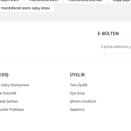
önleyici krem
mecitefendi krem
mecitefendi kremleri
doğal pişik
mecitefendi resmi satış sitesi
r.
Yorum Yaz
E-BÜLTEN
ERİŞ
ÜYELİK
Gönder
i Satış Sözleşmesi
Yeni Üyelik
ve Güvenlik
Üye Girişi
İade Şartları
Şifremi Unuttum
eriler Politikası
Sepetiniz