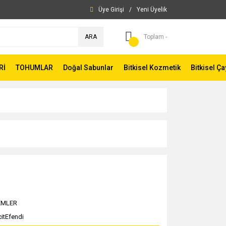
Üye Girişi
/
Yeni Üyelik
ARA
Toplam -
Rİ
TOHUMLAR
Doğal Sabunlar
Bitkisel Kozmetik
Bitkisel Ça
EMLER
itEfendi