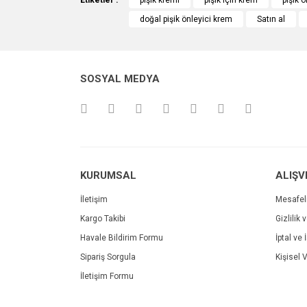
Etiketler :
pişik kremi
pişik için krem
pişik 
doğal pişik önleyici krem
Satın al
Ürün resmi kalitesiz, bozuk veya görüntülenemiyo
Ürün açıklamasında eksik bilgiler bulunuyor.
Ürün bilgilerinde hatalar bulunuyor.
SOSYAL MEDYA
Ürün fiyatı diğer sitelerden daha pahalı.
Bu ürüne benzer farklı alternatifler olmalı.
KURUMSAL
ALIŞV
İletişim
Mesafel
Kargo Takibi
Gizlilik 
Havale Bildirim Formu
İptal ve 
Sipariş Sorgula
Kişisel V
İletişim Formu