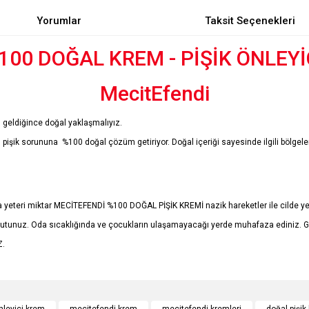
Yorumlar
Taksit Seçenekleri
100 DOĞAL KREM - PİŞİK ÖNLEYİ
MecitEfendi
 geldiğince doğal yaklaşmalıyız.
ik sorununa %100 doğal çözüm getiriyor. Doğal içeriği sayesinde ilgili bölgelerin
yeteri miktar MECİTEFENDİ %100 DOĞAL PİŞİK KREMİ nazik hareketler ile cilde yedi
k tutunuz. Oda sıcaklığında ve çocukların ulaşamayacağı yerde muhafaza ediniz. 
Z.
e diğer konularda yetersiz gördüğünüz noktaları öneri formunu kullanarak tarafımı
Bu ürüne ilk yorumu siz yapın!