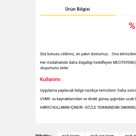
Ürün Bilgisi
%
Söz konusu cildimiz, en yakın dostumuz... Ona elimizden
Her müdahalede daha doğallığı hedefleyen MECİTEFENDİ, piş
oluşumunu önler.
Kullanımı :
Uygulama yapılacak bölge nazikçe temizlenir. Daha sonra 
UYARI: ısı kaynaklarından ve direkt güneş ışığından uza
HARİCİ KULLANIM İÇİNDİR. GÖZLE TEMASINDAN SAKININI
Bu ürünün fiyat bilgisi, resim, ürün açıklamalarında v
Görüş ve önerileriniz için teşekkür ederiz.