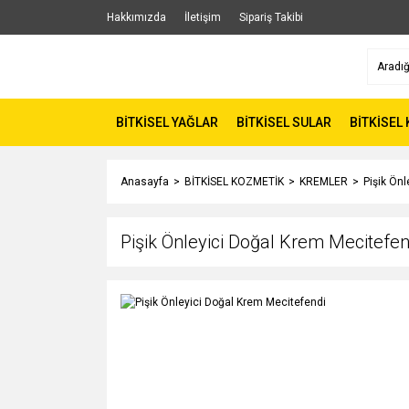
Hakkımızda
İletişim
Sipariş Takibi
BİTKİSEL YAĞLAR
BİTKİSEL SULAR
BİTKİSEL
Anasayfa
BİTKİSEL KOZMETİK
KREMLER
Pişik Ön
Pişik Önleyici Doğal Krem Mecitefen