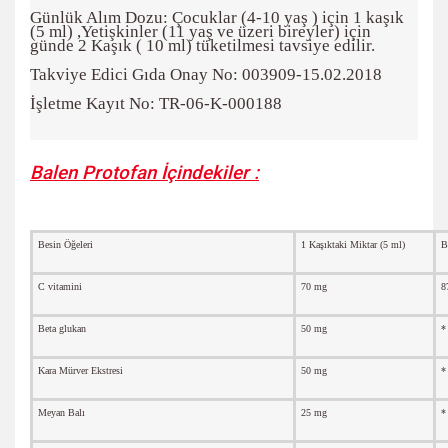
Günlük Alım Dozu: Çocuklar (4-10 yaş ) için 1 kaşık
(5 ml) ,Yetişkinler (11 yaş ve üzeri bireyler) için
günde 2 Kaşık ( 10 ml) tüketilmesi tavsiye edilir.
Takviye Edici Gıda Onay No: 003909-15.02.2018
İşletme Kayıt No: TR-06-K-000188
Balen Protofan İçindekiler :
Besin Öğeleri
1 Kaşıktaki Miktar (5 ml)
B
C vitamini
70 mg
8
Beta glukan
50 mg
*
Kara Mürver Ekstresi
50 mg
*
Meyan Balı
25 mg
*