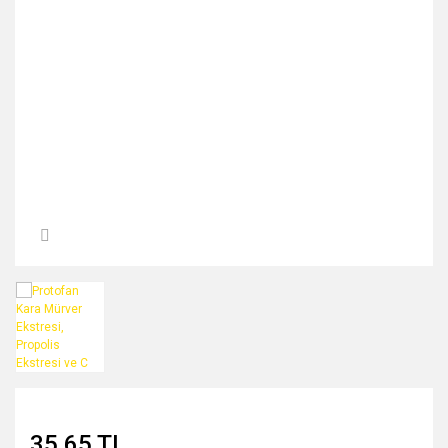
MIDNİGHT ROSE SERİSİ
PEARL & PEPTİDE SERİSİ
PROPOLİS ÖZÜ SERİSİ
ŞAKAYIK ÇİÇEĞİ SERİSİ
SAKURA SERİSİ
ZEYTİNYAĞI SERİSİ
35,65 TL