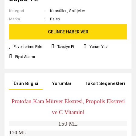
Kategori
Kapsüller
,
Softjeller
Marka
Balen
GELİNCE HABER VER
Tavsiye Et
Yorum Yaz
Fiyat Alarmı
Ürün Bilgisi
Yorumlar
Taksit Seçenekleri
Protofan Kara Mürver Ekstresi, Propolis Ekstresi
ve C Vitamini
150 ML
150 ML