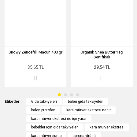
Ürün bilgilerinde hatalar bulunuyor.
Ürün fiyatı diğer sitelerden daha pahalı.
Bu ürüne benzer farklı alternatifler olmalı.
Snowy Zencefilli Macun 400 gr
Organik Shea Butter Yağı
Sertifikalı
Gönder
35,65 TL
29,54 TL
Etiketler :
Gıda takviyeleri
balen gıda takviyeleri
balen protofan
kara mürver ekstresi nedir
kara mürver ekstresi ne işe yarar
bebekler için gıda takviyeleri
kara mürver ekstresi
kara mürver şurup
corona virüsü