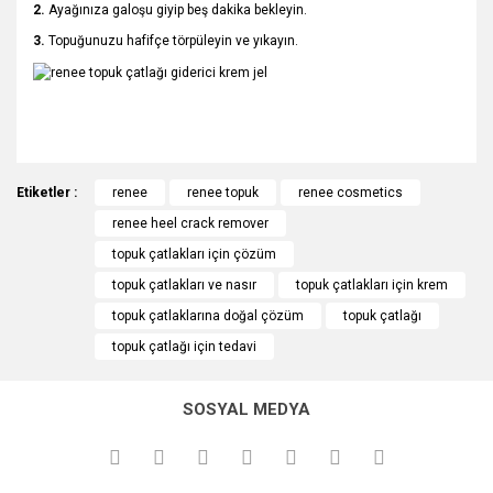
2.
Ayağınıza galoşu giyip beş dakika bekleyin.
3.
Topuğunuzu hafifçe törpüleyin ve yıkayın.
Bu ürünün fiyat bilgisi, resim, ürün açıklamalarında ve diğer
Etiketler :
konularda yetersiz gördüğünüz noktaları öneri formunu
renee
renee topuk
renee cosmetics
Bu ürüne ilk yorumu siz yapın!
kullanarak tarafımıza iletebilirsiniz.
renee heel crack remover
Görüş ve önerileriniz için teşekkür ederiz.
topuk çatlakları için çözüm
Yorum Yaz
topuk çatlakları ve nasır
topuk çatlakları için krem
Ürün resmi kalitesiz, bozuk veya görüntülenemiyor.
topuk çatlaklarına doğal çözüm
topuk çatlağı
Ürün açıklamasında eksik bilgiler bulunuyor.
topuk çatlağı için tedavi
Ürün bilgilerinde hatalar bulunuyor.
Ürün fiyatı diğer sitelerden daha pahalı.
SOSYAL MEDYA
Bu ürüne benzer farklı alternatifler olmalı.