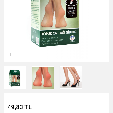
MIDNİGHT ROSE SERİSİ
PEARL & PEPTİDE SERİSİ
PROPOLİS ÖZÜ SERİSİ
ŞAKAYIK ÇİÇEĞİ SERİSİ
SAKURA SERİSİ
ZEYTİNYAĞI SERİSİ
49,83 TL