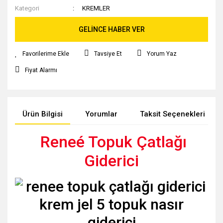
Kategori
KREMLER
GELİNCE HABER VER
Tavsiye Et
Yorum Yaz
Fiyat Alarmı
Ürün Bilgisi
Yorumlar
Taksit Seçenekleri
Reneé Topuk Çatlağı
Giderici