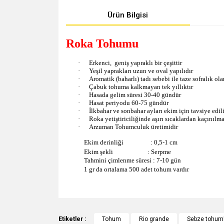
Ürün Bilgisi
Roka Tohumu
·
Erkenci, geniş yapraklı bir çeşittir
·
Yeşil yaprakları uzun ve oval yapılıdır
·
Aromatik (baharlı) tadı sebebi ile taze sofralık ola
·
Çabuk tohuma kalkmayan tek yıllıktır
·
Hasada gelim süresi 30-40 gündür
·
Hasat periyodu 60-75 gündür
·
İlkbahar ve sonbahar ayları ekim için tavsiye edili
·
Roka yetiştiriciliğinde aşırı sıcaklardan kaçınılma
·
Arzuman Tohumculuk üretimidir
Ekim derinliği : 0,5-1 cm
Ekim şekli : Serpme
Tahmini çimlenme süresi : 7-10 gün
1 gr da ortalama 500 adet tohum vardır
Bu ürünün fiyat bilgisi, resim, ürün açıklamalarında v
Görüş ve önerileriniz için teşekkür ederiz.
Etiketler :
Tohum
Rio grande
Sebze tohuml