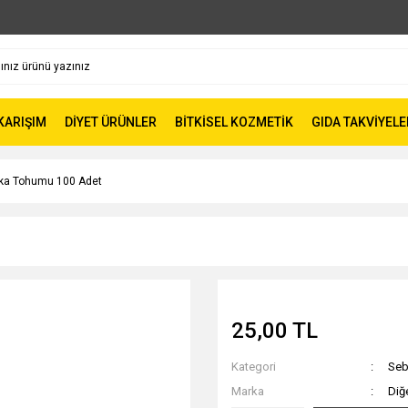
 KARIŞIM
DİYET ÜRÜNLER
BİTKİSEL KOZMETİK
GIDA TAKVİYELE
ka Tohumu 100 Adet
25,00 TL
Kategori
Seb
Marka
Diğ