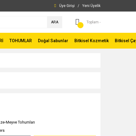
Üye Girişi
/
Yeni Üyelik
ARA
Toplam -
Rİ
TOHUMLAR
Doğal Sabunlar
Bitkisel Kozmetik
Bitkisel Ça
ze-Meyve Tohumları
ers