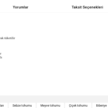
Yorumlar
Taksit Seçenekleri
rak tüketilir
r
lı
e diğer konularda yetersiz gördüğünüz noktaları öneri formunu kullanarak tarafımı
Bu ürüne ilk yorumu siz yapın!
arı
Sebze tohumu
Meyve tohumu
Çiçek tohumu
Biberiye