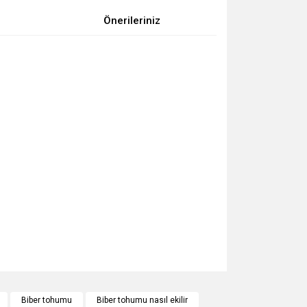
Önerileriniz
za iletebilirsiniz.
Biber tohumu
Biber tohumu nasıl ekilir