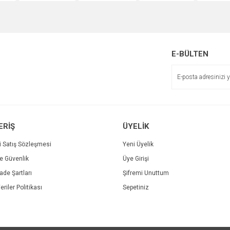
r.
Yorum Yaz
E-BÜLTEN
ERİŞ
ÜYELİK
Gönder
i Satış Sözleşmesi
Yeni Üyelik
ve Güvenlik
Üye Girişi
İade Şartları
Şifremi Unuttum
eriler Politikası
Sepetiniz