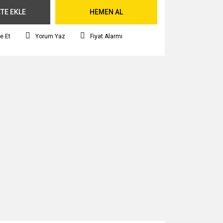
TE EKLE
HEMEN AL
e Et
Yorum Yaz
Fiyat Alarmı