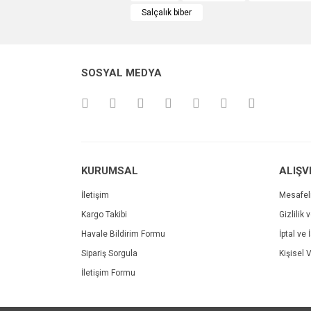
Salçalık biber
Ürün resmi kalitesiz, bozuk veya görüntülenemiyo
Ürün açıklamasında eksik bilgiler bulunuyor.
Ürün bilgilerinde hatalar bulunuyor.
SOSYAL MEDYA
Ürün fiyatı diğer sitelerden daha pahalı.
Bu ürüne benzer farklı alternatifler olmalı.
KURUMSAL
ALIŞV
İletişim
Mesafel
Kargo Takibi
Gizlilik 
Havale Bildirim Formu
İptal ve 
Sipariş Sorgula
Kişisel V
İletişim Formu