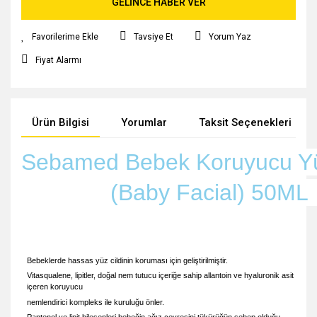
GELİNCE HABER VER
Tavsiye Et
Yorum Yaz
Fiyat Alarmı
Ürün Bilgisi
Yorumlar
Taksit Seçenekleri
Sebamed Bebek Koruyucu Y
(Baby Facial)
50ML
Bebeklerde hassas yüz cildinin koruması için geliştirilmiştir.
Vitasqualene, lipitler, doğal nem tutucu içeriğe sahip allantoin ve hyaluronik asit
içeren koruyucu
nemlendirici kompleks ile kuruluğu önler.