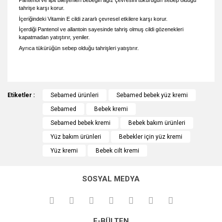
Pantenol ve lipit bileşenleri bebeğin ağız çevresini tükürüğün sebep olduğu
tahrişe karşı korur.
İçeriğindeki Vitamin E cildi zararlı çevresel etkilere karşı korur.
İçerdiği Pantenol ve allantoin sayesinde tahriş olmuş cildi gözenekleri
kapatmadan yatıştırır, yeniler.
Ayrıca tükürüğün sebep olduğu tahrişleri yatıştırır.
Bu ürünün fiyat bilgisi, resim, ürün açıklamalarında ve diğer
Etiketler :
konularda yetersiz gördüğünüz noktaları öneri formunu
Sebamed ürünleri
Sebamed bebek yüz kremi
Bu ürüne ilk yorumu siz yapın!
kullanarak tarafımıza iletebilirsiniz.
Sebamed
Bebek kremi
Görüş ve önerileriniz için teşekkür ederiz.
Sebamed bebek kremi
Bebek bakım ürünleri
Yorum Yaz
Yüz bakım ürünleri
Bebekler için yüz kremi
Ürün resmi kalitesiz, bozuk veya görüntülenemiyor.
Yüz kremi
Bebek cilt kremi
Ürün açıklamasında eksik bilgiler bulunuyor.
Ürün bilgilerinde hatalar bulunuyor.
SOSYAL MEDYA
Ürün fiyatı diğer sitelerden daha pahalı.
Bu ürüne benzer farklı alternatifler olmalı.
E-BÜLTEN