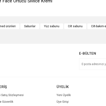
r Face Örtücü Sivilce Kremi
e diğer konularda yetersiz gördüğünüz noktaları öneri formunu kullanarak tarafımı
Bu ürüne ilk yorumu siz yapın!
ed ürünleri
Sabunlar
Yüz sabunu
Cilt sabunu
Cilt-bakım
r.
Yorum Yaz
E-BÜLTEN
ERİŞ
ÜYELİK
Gönder
i Satış Sözleşmesi
Yeni Üyelik
ve Güvenlik
Üye Girişi