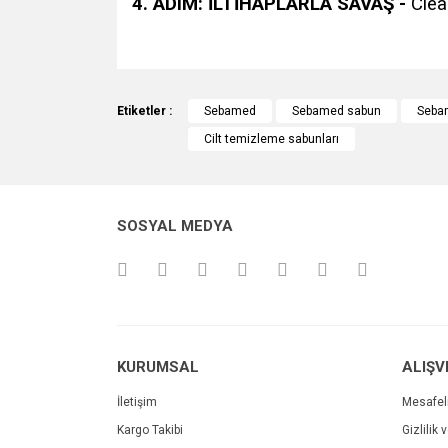
4. ADIM: İLTİHAPLARLA SAVAŞ -
Clea
Bu ürünün fiyat bilgisi, resim, ürün açıklamalarında v
Görüş ve önerileriniz için teşekkür ederiz.
Etiketler :
Sebamed
Sebamed sabun
Sebam
Cilt temizleme sabunları
Ürün resmi kalitesiz, bozuk veya görüntülenemiyo
Ürün açıklamasında eksik bilgiler bulunuyor.
Ürün bilgilerinde hatalar bulunuyor.
SOSYAL MEDYA
Ürün fiyatı diğer sitelerden daha pahalı.
Bu ürüne benzer farklı alternatifler olmalı.
KURUMSAL
ALIŞV
İletişim
Mesafel
Kargo Takibi
Gizlilik 