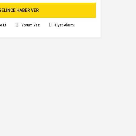
GELİNCE HABER VER
e Et
Yorum Yaz
Fiyat Alarmı