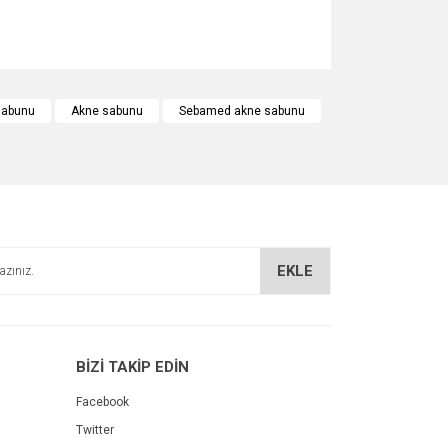
za iletebilirsiniz.
-sabunu
Akne sabunu
Sebamed akne sabunu
EKLE
BİZİ TAKİP EDİN
Facebook
Twitter