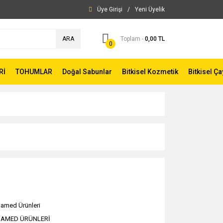
Üye Girişi
/
Yeni Üyelik
ARA
Toplam -
0,00 TL
0
Rİ
TOHUMLAR
Doğal Sabunlar
Bitkisel Kozmetik
Bitkisel Ça
amed Ürünleri
BAMED ÜRÜNLERİ