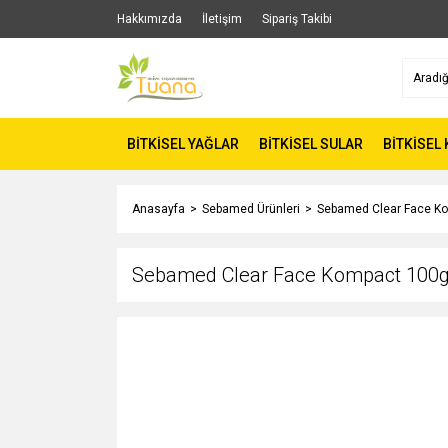
Hakkımızda
İletişim
Sipariş Takibi
BİTKİSEL YAĞLAR
BİTKİSEL SULAR
BİTKİSEL
Anasayfa
Sebamed Ürünleri
Sebamed Clear Face K
Sebamed Clear Face Kompact 100