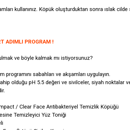
amları kullanınız. Köpük oluşturduktan sonra ıslak cil
RT ADIMLI PROGRAM !
tulmak ve böyle kalmak mı istiyorsunuz?
m programını sabahları ve akşamları uygulayın.
sahip olduğu pH 5.5 değeri ve sivilceler, siyah noktalar v
ir.
mpact / Clear Face Antibakteriyel Temizlik Köpüğü
esine Temizleyici Yüz Toniği
li