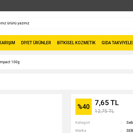
 KARIŞIM
DİYET ÜRÜNLER
BİTKİSEL KOZMETİK
GIDA TAKVİYELE
ompact 100g
g
7,65 TL
%40
12,75 TL
Kategori
Seb
Marka
SE