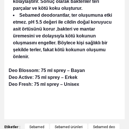
kolaylaştırır. Sonuç olarak bakteriler teri
parçalar ve kötü koku oluşturur.
Sebamed deodorantlar, ter oluşumuna etki
etmez. pH 5.5 değeri ile cildin doğal koruyucu
asit örtüsünü korur ,bakteri ve mantar
üremesini ve dolaysıyla kötü kokunun
oluşmasını engeller. Böylece kişi sağlıklı bir
şekilde terler, fakat kötü kokunun oluşumu
önlenir.
Deo
Blossom:
75 ml sprey – Bayan
Deo Active:
75 ml sprey – Erkek
Deo Fresh:
75 ml sprey – Unisex
Bu ürünün fiyat bilgisi, resim, ürün açıklamalarında ve diğer
Etiketler :
konularda yetersiz gördüğünüz noktaları öneri formunu
Sebamed
Sebamed ürünleri
Sebamed deo