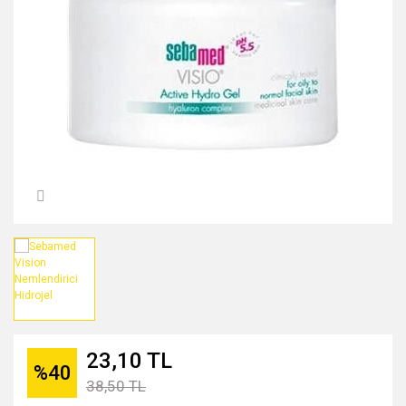
MIDNİGHT ROSE SERİSİ
PEARL & PEPTİDE SERİSİ
PROPOLİS ÖZÜ SERİSİ
ŞAKAYIK ÇİÇEĞİ SERİSİ
SAKURA SERİSİ
ZEYTİNYAĞI SERİSİ
23,10 TL
%40
38,50 TL