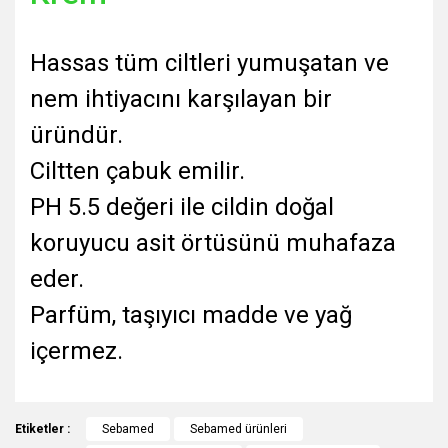
Hassas tüm ciltleri yumuşatan ve
nem ihtiyacını karşılayan bir
üründür.
Ciltten çabuk emilir.
PH 5.5 değeri ile cildin doğal
koruyucu asit örtüsünü muhafaza
eder.
Parfüm, taşıyıcı madde ve yağ
içermez.
Bu ürünün fiyat bilgisi, resim, ürün açıklamalarında ve diğer
Etiketler :
konularda yetersiz gördüğünüz noktaları öneri formunu
Sebamed
Sebamed ürünleri
Bu ürüne ilk yorumu siz yapın!