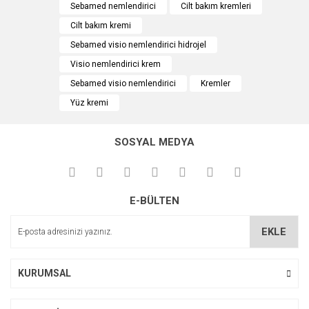
kullanarak tarafımıza iletebilirsiniz.
Sebamed nemlendirici
Cilt bakım kremleri
Görüş ve önerileriniz için teşekkür ederiz.
Cilt bakım kremi
Yorum Yaz
Sebamed visio nemlendirici hidrojel
Ürün resmi kalitesiz, bozuk veya görüntülenemiyor.
Visio nemlendirici krem
Ürün açıklamasında eksik bilgiler bulunuyor.
Sebamed visio nemlendirici
Kremler
Ürün bilgilerinde hatalar bulunuyor.
Yüz kremi
Ürün fiyatı diğer sitelerden daha pahalı.
Bu ürüne benzer farklı alternatifler olmalı.
SOSYAL MEDYA
E-BÜLTEN
Gönder
EKLE
KURUMSAL