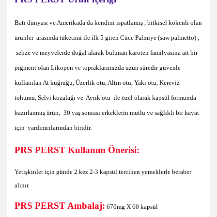
Batı dünyası ve Amerikada da kendini ispatlamış , bitkisel kökenli olan
ürünler arasında tüketimi ile ilk 5 giren Cüce Palmiye (saw palmetto) ;
sebze ve meyvelerde doğal alarak bulunan karoten familyasına ait bir
pigment olan Likopen ve topraklarımızda uzun süredir güvenle
kullanılan At kuğruğu, Üzerlik otu, Altın otu, Yakı otu, Kereviz
tohumu, Selvi kozalağı ve Ayrık otu ile özel olarak kapsül formunda
hazırlanmış ürün; 30 yaş sonrası erkeklerin mutlu ve sağlıklı bir hayat
için yardımcılarından biridir.
PRS PERST Kullanım Önerisi:
Yetişkinler için g
ünde 2 kez 2-3 kapsül tercihen yemeklerle beraber
alınır.
PRS PERST Ambalaj:
670mg X 60 kapsül