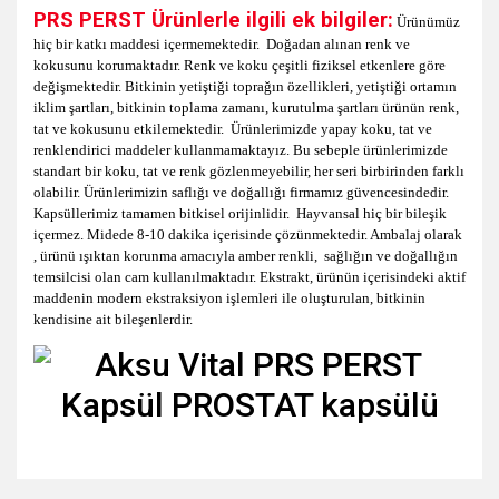
PRS PERST Ürünlerle ilgili ek bilgiler:
Ürünümüz
hiç bir katkı maddesi içermemektedir. Doğadan alınan renk ve
kokusunu korumaktadır. Renk ve koku çeşitli fiziksel etkenlere göre
değişmektedir. Bitkinin yetiştiği toprağın özellikleri, yetiştiği ortamın
iklim şartları, bitkinin toplama zamanı, kurutulma şartları ürünün renk,
tat ve kokusunu etkilemektedir. Ürünlerimizde yapay koku, tat ve
renklendirici maddeler kullanmamaktayız. Bu sebeple ürünlerimizde
standart bir koku, tat ve renk gözlenmeyebilir, her seri birbirinden farklı
olabilir. Ürünlerimizin saflığı ve doğallığı firmamız güvencesindedir.
Kapsüllerimiz tamamen bitkisel orijinlidir. Hayvansal hiç bir bileşik
içermez. Midede 8-10 dakika içerisinde çözünmektedir. Ambalaj olarak
, ürünü ışıktan korunma amacıyla amber renkli, sağlığın ve doğallığın
temsilcisi olan cam kullanılmaktadır. Ekstrakt, ürünün içerisindeki aktif
maddenin modern ekstraksiyon işlemleri ile oluşturulan, bitkinin
kendisine ait bileşenlerdir.
Bu ürünün fiyat bilgisi, resim, ürün açıklamalarında ve diğer