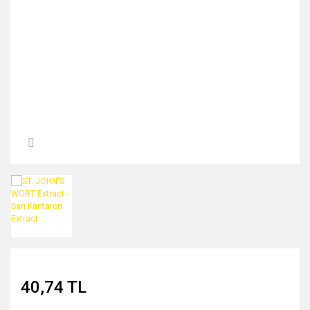
MIDNİGHT ROSE SERİSİ
PEARL & PEPTİDE SERİSİ
PROPOLİS ÖZÜ SERİSİ
ŞAKAYIK ÇİÇEĞİ SERİSİ
SAKURA SERİSİ
ZEYTİNYAĞI SERİSİ
40,74 TL