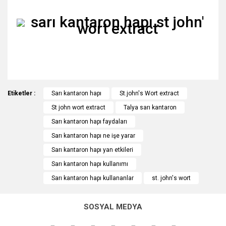
Hafif-Orta
Depresyon, Sıkıntı, Stres
Bu ürünün fiyat bilgisi, resim, ürün açıklamalarında ve diğer
Etiketler :
konularda yetersiz gördüğünüz noktaları öneri formunu
Sarı kantaron hapı
St.john's Wort extract
Bu ürüne ilk yorumu siz yapın!
kullanarak tarafımıza iletebilirsiniz.
St john wort extract
Talya sarı kantaron
Görüş ve önerileriniz için teşekkür ederiz.
Sarı kantaron hapı faydaları
Yorum Yaz
Sarı kantaron hapı ne işe yarar
Ürün resmi kalitesiz, bozuk veya görüntülenemiyor.
Sarı kantaron hapı yan etkileri
Ürün açıklamasında eksik bilgiler bulunuyor.
Sarı kantaron hapı kullanımı
Ürün bilgilerinde hatalar bulunuyor.
Sarı kantaron hapı kullananlar
st. john's wort
Ürün fiyatı diğer sitelerden daha pahalı.
Bu ürüne benzer farklı alternatifler olmalı.
SOSYAL MEDYA