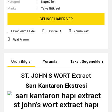
Kategori
Kapsüller
Marka
Talya Bitkisel
GELİNCE HABER VER
Tavsiye Et
Yorum Yaz
Fiyat Alarmı
Ürün Bilgisi
Yorumlar
Taksit Seçenekleri
ST. JOHN'S WORT
Extract
Sarı Kantaron
Ekstresi