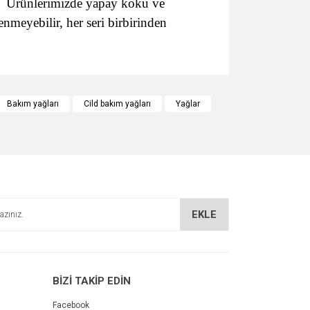
ir. Ürünlerimizde yapay koku ve
meyebilir, her seri birbirinden
za iletebilirsiniz.
Bakım yağları
Cild bakım yağları
Yağlar
EKLE
BİZİ TAKİP EDİN
Facebook