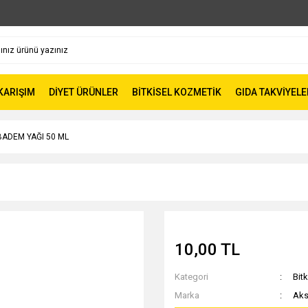
 KARIŞIM
DİYET ÜRÜNLER
BİTKİSEL KOZMETİK
GIDA TAKVİYELE
BADEM YAĞI 50 ML
10,00 TL
Kategori
Bitk
Marka
Aks