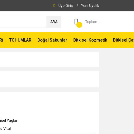
Üye Girişi
/
Yeni Üyelik
ARA
Toplam -
Rİ
TOHUMLAR
Doğal Sabunlar
Bitkisel Kozmetik
Bitkisel Ça
isel Yağlar
u Vital