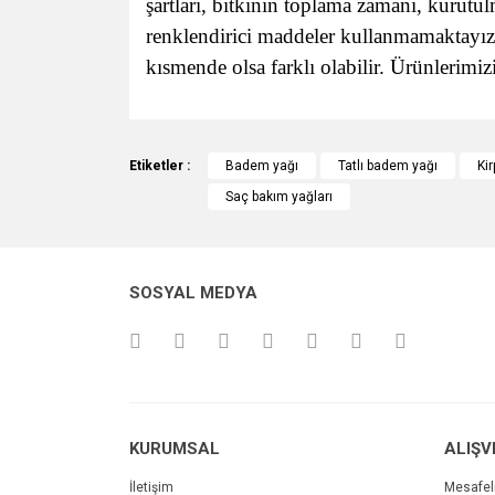
şartları, bitkinin toplama zamanı, kurut
renklendirici maddeler kullanmamaktayız.
kısmende olsa farklı olabilir. Ürünlerimiz
Bu ürünün fiyat bilgisi, resim, ürün açıklamalarında v
Görüş ve önerileriniz için teşekkür ederiz.
Etiketler :
Badem yağı
Tatlı badem yağı
Kir
Saç bakım yağları
Ürün resmi kalitesiz, bozuk veya görüntülenemiyo
Ürün açıklamasında eksik bilgiler bulunuyor.
Ürün bilgilerinde hatalar bulunuyor.
SOSYAL MEDYA
Ürün fiyatı diğer sitelerden daha pahalı.
Bu ürüne benzer farklı alternatifler olmalı.
KURUMSAL
ALIŞV
İletişim
Mesafel