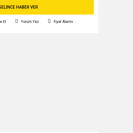
GELİNCE HABER VER
e Et
Yorum Yaz
Fiyat Alarmı