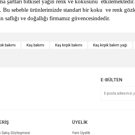
ulma şartları bitkisel yağın renk ve kokusunu etkilemekted
 Bu sebeble ürünlerimizde standart bir koku ve renk gözlen
in saflığı ve doğallığı firmamız güvencesindedir.
e diğer konularda yetersiz gördüğünüz noktaları öneri formunu kullanarak tarafımı
Bu ürüne ilk yorumu siz yapın!
pik bakımı
Kaş bakımı
Kaş kirpik bakımı
Kaş kirpik bakım yağı
r.
Yorum Yaz
E-BÜLTEN
ERİŞ
ÜYELİK
Gönder
i Satış Sözleşmesi
Yeni Üyelik