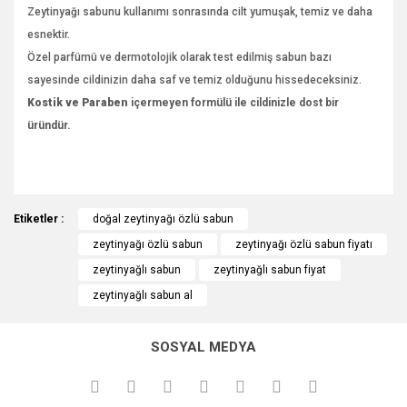
Zeytinyağı sabunu kullanımı sonrasında cilt yumuşak, temiz ve daha
esnektir.
Özel parfümü ve dermotolojik olarak test edilmiş sabun bazı
sayesinde cildinizin daha saf ve temiz olduğunu hissedeceksiniz.
Kostik ve Paraben
içermeyen formülü ile cildinizle dost bir
üründür.
Bu ürünün fiyat bilgisi, resim, ürün açıklamalarında ve diğer
Etiketler :
konularda yetersiz gördüğünüz noktaları öneri formunu
doğal zeytinyağı özlü sabun
Bu ürüne ilk yorumu siz yapın!
kullanarak tarafımıza iletebilirsiniz.
zeytinyağı özlü sabun
zeytinyağı özlü sabun fiyatı
Görüş ve önerileriniz için teşekkür ederiz.
zeytinyağlı sabun
zeytinyağlı sabun fiyat
Yorum Yaz
zeytinyağlı sabun al
Ürün resmi kalitesiz, bozuk veya görüntülenemiyor.
Ürün açıklamasında eksik bilgiler bulunuyor.
SOSYAL MEDYA
Ürün bilgilerinde hatalar bulunuyor.
Ürün fiyatı diğer sitelerden daha pahalı.
Bu ürüne benzer farklı alternatifler olmalı.