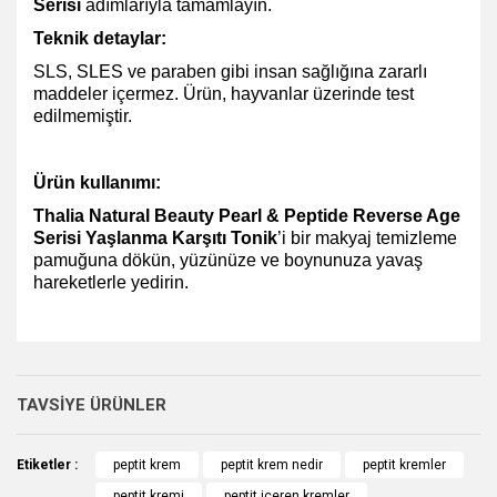
Serisi
adımlarıyla tamamlayın.
Teknik detaylar:
SLS, SLES ve paraben gibi insan sağlığına zararlı
maddeler içermez. Ürün, hayvanlar üzerinde test
edilmemiştir.
Ürün kullanımı:
Thalia Natural Beauty Pearl & Peptide Reverse Age
Serisi Yaşlanma Karşıtı Tonik
’i bir makyaj temizleme
pamuğuna dökün, yüzünüze ve boynunuza yavaş
hareketlerle yedirin.
Bu ürünün fiyat bilgisi, resim, ürün açıklamalarında ve diğer
konularda yetersiz gördüğünüz noktaları öneri formunu
Bu ürüne ilk yorumu siz yapın!
kullanarak tarafımıza iletebilirsiniz.
TAVSİYE ÜRÜNLER
Görüş ve önerileriniz için teşekkür ederiz.
Yorum Yaz
Etiketler :
peptit krem
peptit krem nedir
peptit kremler
Ürün resmi kalitesiz, bozuk veya görüntülenemiyor.
peptit kremi
peptit içeren kremler