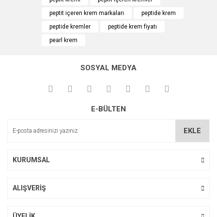
Ürün açıklamasında eksik bilgiler bulunuyor.
peptit içeren krem markaları
peptide krem
Ürün bilgilerinde hatalar bulunuyor.
peptide kremler
peptide krem fiyatı
Ürün fiyatı diğer sitelerden daha pahalı.
pearl krem
Bu ürüne benzer farklı alternatifler olmalı.
SOSYAL MEDYA
Gönder
E-BÜLTEN
Thalia Pearl & Peptide Göz Çevresi Kremi
EKLE
90,65 TL
KURUMSAL
ALIŞVERİŞ
ÜYELİK