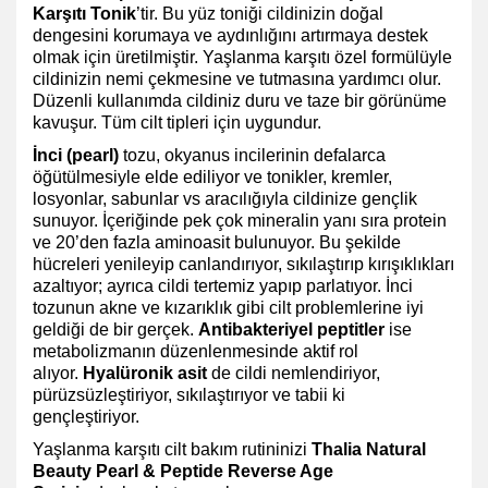
Karşıtı Tonik
’tir. Bu yüz toniği cildinizin doğal
dengesini korumaya ve aydınlığını artırmaya destek
olmak için üretilmiştir. Yaşlanma karşıtı özel formülüyle
cildinizin nemi çekmesine ve tutmasına yardımcı olur.
Düzenli kullanımda cildiniz duru ve taze bir görünüme
kavuşur. Tüm cilt tipleri için uygundur.
İnci (pearl)
tozu, okyanus incilerinin defalarca
öğütülmesiyle elde ediliyor ve tonikler, kremler,
losyonlar, sabunlar vs aracılığıyla cildinize gençlik
sunuyor. İçeriğinde pek çok mineralin yanı sıra protein
ve 20’den fazla aminoasit bulunuyor. Bu şekilde
hücreleri yenileyip canlandırıyor, sıkılaştırıp kırışıklıkları
azaltıyor; ayrıca cildi tertemiz yapıp parlatıyor. İnci
tozunun akne ve kızarıklık gibi cilt problemlerine iyi
geldiği de bir gerçek.
Antibakteriyel peptitler
ise
metabolizmanın düzenlenmesinde aktif rol
alıyor.
Hyalüronik asit
de cildi nemlendiriyor,
pürüzsüzleştiriyor, sıkılaştırıyor ve tabii ki
gençleştiriyor.
Yaşlanma karşıtı cilt bakım rutininizi
Thalia Natural
Beauty Pearl & Peptide Reverse Age