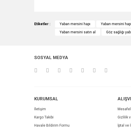
Bu ürünün fiyat bilgisi, resim, ürün açıklamalarında v
Görüş ve önerileriniz için teşekkür ederiz.
Etiketler :
Yaban mersini hapı
Yaban mersini hapı
Yaban mersini satın al
Göz sağlığı ya
Ürün resmi kalitesiz, bozuk veya görüntülenemiyo
Ürün açıklamasında eksik bilgiler bulunuyor.
Ürün bilgilerinde hatalar bulunuyor.
SOSYAL MEDYA
Ürün fiyatı diğer sitelerden daha pahalı.
Bu ürüne benzer farklı alternatifler olmalı.
KURUMSAL
ALIŞV
İletişim
Mesafel
Kargo Takibi
Gizlilik 
Havale Bildirim Formu
İptal ve 