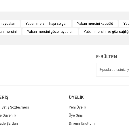
e diğer konularda yetersiz gördüğünüz noktaları öneri formunu kullanarak tarafımı
Bu ürüne ilk yorumu siz yapın!
 faydaları
Yaban mersini hapı solgar
Yaban mersini kapsülü
Yab
ban mersini
Yaban mersini göze faydaları
Yaban mersini ve göz sağlığ
r.
Yorum Yaz
E-BÜLTEN
ERİŞ
ÜYELİK
Gönder
i Satış Sözleşmesi
Yeni Üyelik
ve Güvenlik
Üye Girişi
İade Şartları
Şifremi Unuttum