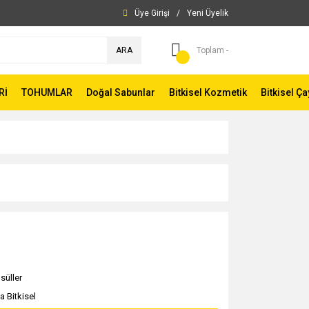
Üye Girişi
/
Yeni Üyelik
ARA
Toplam -
Rİ
TOHUMLAR
Doğal Sabunlar
Bitkisel Kozmetik
Bitkisel Ça
süller
a Bitkisel