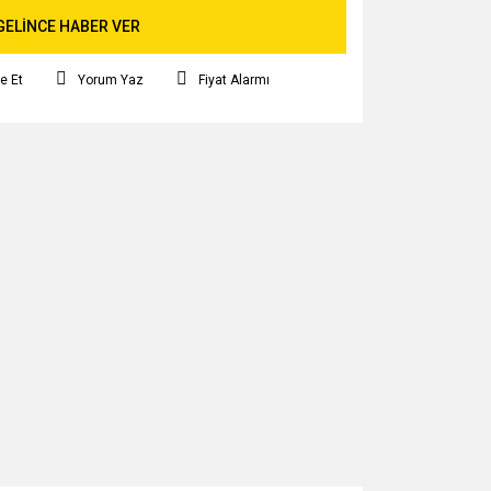
GELİNCE HABER VER
e Et
Yorum Yaz
Fiyat Alarmı