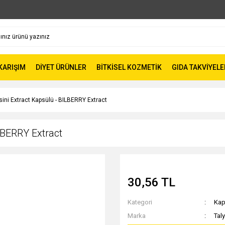
 KARIŞIM
DİYET ÜRÜNLER
BİTKİSEL KOZMETİK
GIDA TAKVİYELE
ini Extract Kapsülü - BILBERRY Extract
LBERRY Extract
30,56 TL
Kategori
Kap
Marka
Taly