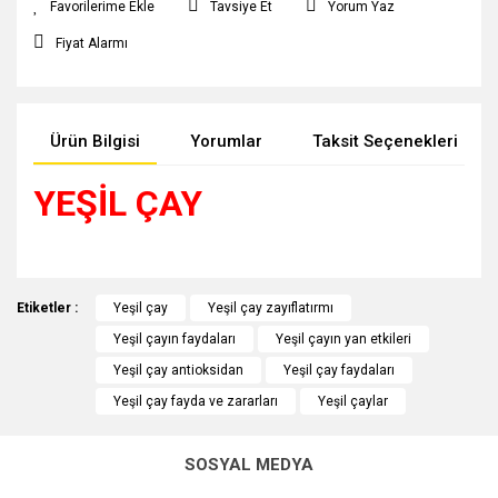
Tavsiye Et
Yorum Yaz
Fiyat Alarmı
Ürün Bilgisi
Yorumlar
Taksit Seçenekleri
YEŞİL ÇAY
Bu ürünün fiyat bilgisi, resim, ürün açıklamalarında ve diğer
Etiketler :
konularda yetersiz gördüğünüz noktaları öneri formunu
Yeşil çay
Yeşil çay zayıflatırmı
Bu ürüne ilk yorumu siz yapın!
kullanarak tarafımıza iletebilirsiniz.
Yeşil çayın faydaları
Yeşil çayın yan etkileri
Görüş ve önerileriniz için teşekkür ederiz.
Yeşil çay antioksidan
Yeşil çay faydaları
Yorum Yaz
Yeşil çay fayda ve zararları
Yeşil çaylar
Ürün resmi kalitesiz, bozuk veya görüntülenemiyor.
Ürün açıklamasında eksik bilgiler bulunuyor.
SOSYAL MEDYA
Ürün bilgilerinde hatalar bulunuyor.