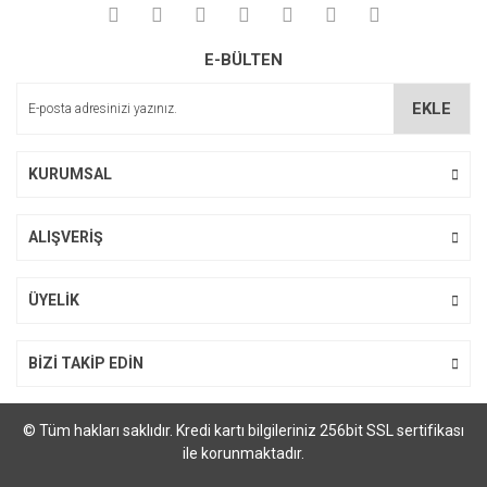
Ürün fiyatı diğer sitelerden daha pahalı.
Bu ürüne benzer farklı alternatifler olmalı.
E-BÜLTEN
EKLE
KURUMSAL
Gönder
ALIŞVERİŞ
ÜYELİK
BİZİ TAKİP EDİN
© Tüm hakları saklıdır. Kredi kartı bilgileriniz 256bit SSL sertifikası
ile korunmaktadır.