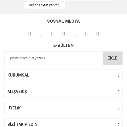
Şeker zeytin yaprağı
Ürün bilgilerinde hatalar bulunuyor.
Ürün fiyatı diğer sitelerden daha pahalı.
SOSYAL MEDYA
Bu ürüne benzer farklı alternatifler olmalı.
E-BÜLTEN
EKLE
Gönder
KURUMSAL
ALIŞVERİŞ
ÜYELİK
BİZİ TAKİP EDİN