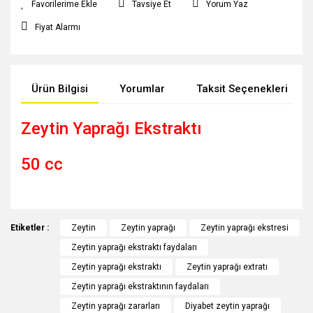
Tavsiye Et
Yorum Yaz
Fiyat Alarmı
Ürün Bilgisi
Yorumlar
Taksit Seçenekleri
Zeytin Yaprağı Ekstraktı
50 cc
Bu ürünün fiyat bilgisi, resim, ürün açıklamalarında ve diğer
Etiketler :
konularda yetersiz gördüğünüz noktaları öneri formunu
Zeytin
Zeytin yaprağı
Zeytin yaprağı ekstresi
Bu ürüne ilk yorumu siz yapın!
kullanarak tarafımıza iletebilirsiniz.
Zeytin yaprağı ekstraktı faydaları
Görüş ve önerileriniz için teşekkür ederiz.
Zeytin yaprağı ekstraktı
Zeytin yaprağı extratı
Yorum Yaz
Zeytin yaprağı ekstraktının faydaları
Ürün resmi kalitesiz, bozuk veya görüntülenemiyor.
Zeytin yaprağı zararları
Diyabet zeytin yaprağı
Ürün açıklamasında eksik bilgiler bulunuyor.