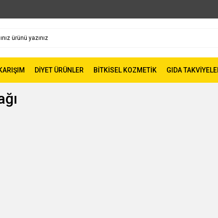
 KARIŞIM
DİYET ÜRÜNLER
BİTKİSEL KOZMETİK
GIDA TAKVİYELE
ağı