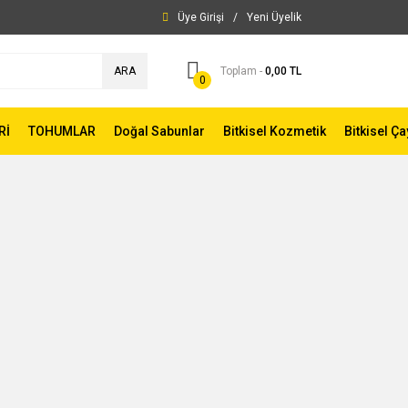
Üye Girişi
/
Yeni Üyelik
ARA
Toplam -
0,00 TL
0
Rİ
TOHUMLAR
Doğal Sabunlar
Bitkisel Kozmetik
Bitkisel Ça