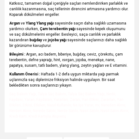
Katkısız, tamamen doğal içeriğiyle saçları nemlendirirken parlaklık ve
canlılık kazanmasına, saç tellerinin direncini artmasına yardımcı olur.
Koparak dökülmeleri engeller.
Argan
ve
Ylang Ylang yağı
sayesinde saçın daha sağlıklı uzamasına
yardımcı olurken,
Çam terebentin yağı
sayesinde kepek oluşumunu
ve saç dökülmelerini engeller. Besleyici, saça canlılık ve parlaklık
kazandıran
buğday
ve
jojoba yağı
sayesinde saçlarınızı daha sağlıklı
bir görünüme kavuşturur.
Bileşimi :
Argan, acı badem, biberiye, buğday, ceviz, çörekotu, çam
terebentin, defne yaprağı, hint, ısırgan, jojoba, menekşe, nane,
papatya, susam, tatlı badem, ylang ylang, zeytin yağları ve E vitamini.
Kullanım Önerisi :
Haftada 1-2 defa uygun miktarda yağı parmak
uçlarınızla saç diplerinize friksiyon halinde uygulayın. Bir saat
bekledikten sonra saçlarınızı yıkayın.
Saç Bakım Yağı, Talya Saç Bakım, Talya Saç Bakım Yağı, Nedir,
Faydası, Yararı, Faydaları, Yararları, Zararı, Yan Etkisi, Zararları, Yan
Etkileri, Etkisi, Etkileri, Nasıl Kullanılır, Ne İşe Yarar, mı, Nereden Alınır,
Nerden Alınır, Nerede Satılır, Nerde Satılır, Nasıl Satılır, Nasıl Satın Alınır,
Kredi Kartı, Kredi Kartıyla Alışveriş
Bu ürünün fiyat bilgisi, resim, ürün açıklamalarında ve diğer