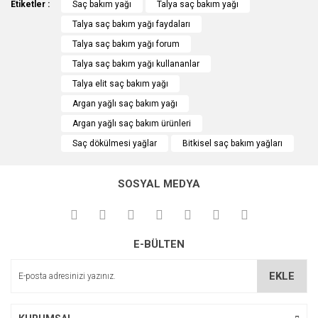
Etiketler :
konularda yetersiz gördüğünüz noktaları öneri formunu
Saç bakım yağı
Talya saç bakım yağı
Bu ürüne ilk yorumu siz yapın!
kullanarak tarafımıza iletebilirsiniz.
Talya saç bakım yağı faydaları
Görüş ve önerileriniz için teşekkür ederiz.
Talya saç bakım yağı forum
Yorum Yaz
Talya saç bakım yağı kullananlar
Ürün resmi kalitesiz, bozuk veya görüntülenemiyor.
Talya elit saç bakım yağı
Ürün açıklamasında eksik bilgiler bulunuyor.
Argan yağlı saç bakım yağı
Ürün bilgilerinde hatalar bulunuyor.
Argan yağlı saç bakım ürünleri
Ürün fiyatı diğer sitelerden daha pahalı.
Saç dökülmesi yağlar
Bitkisel saç bakım yağları
Bu ürüne benzer farklı alternatifler olmalı.
SOSYAL MEDYA
Gönder
E-BÜLTEN
EKLE