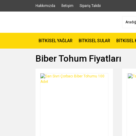
Hakkımızda
İletişim
Sipariş Takibi
BİTKİSEL YAĞLAR
BİTKİSEL SULAR
BİTKİSEL
Biber Tohum Fiyatları