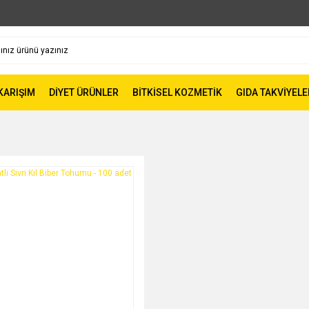
 KARIŞIM
DİYET ÜRÜNLER
BİTKİSEL KOZMETİK
GIDA TAKVİYELE