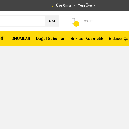
Üye Girişi
/
Yeni Üyelik
ARA
Toplam -
Rİ
TOHUMLAR
Doğal Sabunlar
Bitkisel Kozmetik
Bitkisel Ça