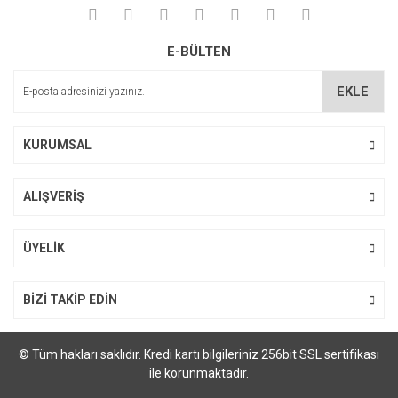
Ürün fiyatı diğer sitelerden daha pahalı.
Bu ürüne benzer farklı alternatifler olmalı.
E-BÜLTEN
EKLE
KURUMSAL
Gönder
ALIŞVERİŞ
ÜYELİK
BİZİ TAKİP EDİN
© Tüm hakları saklıdır. Kredi kartı bilgileriniz 256bit SSL sertifikası
ile korunmaktadır.