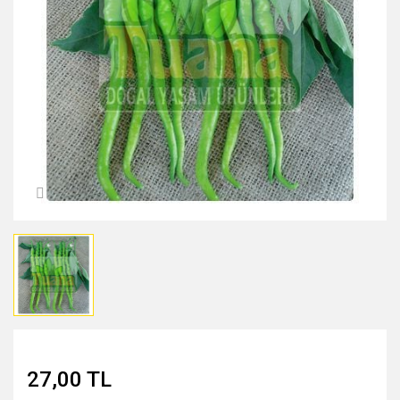
MIDNİGHT ROSE SERİSİ
PEARL & PEPTİDE SERİSİ
PROPOLİS ÖZÜ SERİSİ
ŞAKAYIK ÇİÇEĞİ SERİSİ
SAKURA SERİSİ
ZEYTİNYAĞI SERİSİ
27,00 TL