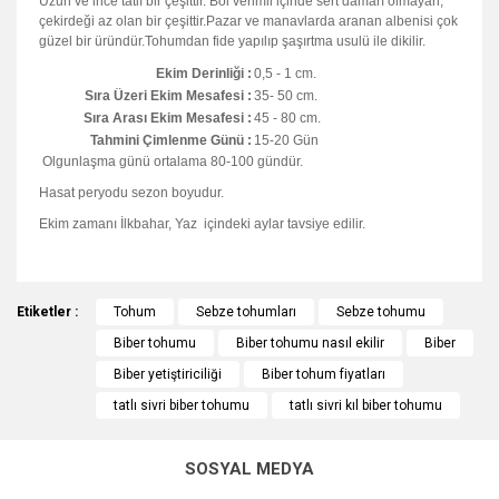
Uzun ve ince tatlı bir çeşittir. Bol verimli içinde sert damarı olmayan,
çekirdeği az olan bir çeşittir.Pazar ve manavlarda aranan albenisi çok
güzel bir üründür.Tohumdan fide yapılıp şaşırtma usulü ile dikilir.
Ekim Derinliği :
0,5 - 1 cm.
Sıra Üzeri Ekim Mesafesi :
35- 50 cm.
Sıra Arası Ekim Mesafesi :
45 - 80 cm.
Tahmini Çimlenme Günü :
15-20 Gün
Olgunlaşma günü ortalama 80-100 gündür.
Hasat peryodu sezon boyudur.
Ekim zamanı İlkbahar, Yaz içindeki aylar tavsiye edilir.
Bu ürünün fiyat bilgisi, resim, ürün açıklamalarında ve diğer
Etiketler :
konularda yetersiz gördüğünüz noktaları öneri formunu
Tohum
Sebze tohumları
Sebze tohumu
Bu ürüne ilk yorumu siz yapın!
kullanarak tarafımıza iletebilirsiniz.
Biber tohumu
Biber tohumu nasıl ekilir
Biber
Görüş ve önerileriniz için teşekkür ederiz.
Biber yetiştiriciliği
Biber tohum fiyatları
Yorum Yaz
tatlı sivri biber tohumu
tatlı sivri kıl biber tohumu
Ürün resmi kalitesiz, bozuk veya görüntülenemiyor.
Ürün açıklamasında eksik bilgiler bulunuyor.
SOSYAL MEDYA
Ürün bilgilerinde hatalar bulunuyor.