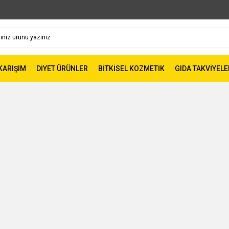
 KARIŞIM
DİYET ÜRÜNLER
BİTKİSEL KOZMETİK
GIDA TAKVİYELE