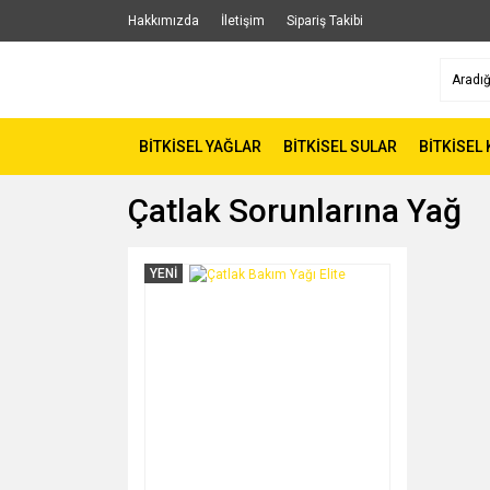
Hakkımızda
İletişim
Sipariş Takibi
BİTKİSEL YAĞLAR
BİTKİSEL SULAR
BİTKİSEL
Çatlak Sorunlarına Yağ
YENİ