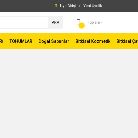
Üye Girişi
/
Yeni Üyelik
ARA
Toplam -
Rİ
TOHUMLAR
Doğal Sabunlar
Bitkisel Kozmetik
Bitkisel Ça