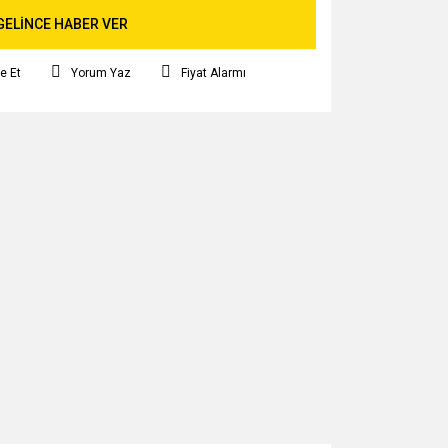
GELİNCE HABER VER
e Et
Yorum Yaz
Fiyat Alarmı