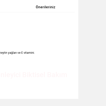
Önerileriniz
eytin yağları ve E vitamini.
nleyici Biktisel Bakım
za iletebilirsiniz.