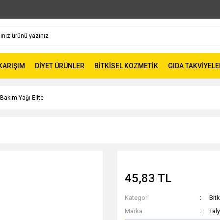
 KARIŞIM
DİYET ÜRÜNLER
BİTKİSEL KOZMETİK
GIDA TAKVİYELE
 Bakım Yağı Elite
45,83 TL
Kategori
Bitk
Marka
Taly