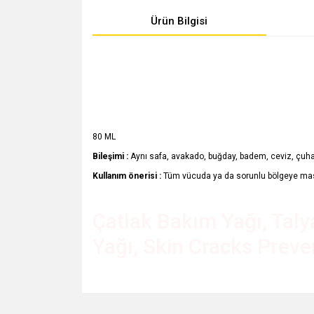
Ürün Bilgisi
80 ML
Bileşimi :
Aynı safa, avakado, buğday, badem, ceviz, çuha ç
Kullanım önerisi :
Tüm vücuda ya da sorunlu bölgeye masa
Çatlak Bakım Yağı, Tal​y
Yağı, Skin Cracks Preven
Bu ürünün fiyat bilgisi, resim, ürün açıklamalarında v
Görüş ve önerileriniz için teşekkür ederiz.