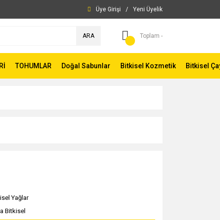
Üye Girişi
/
Yeni Üyelik
ARA
Toplam -
Rİ
TOHUMLAR
Doğal Sabunlar
Bitkisel Kozmetik
Bitkisel Ça
isel Yağlar
a Bitkisel