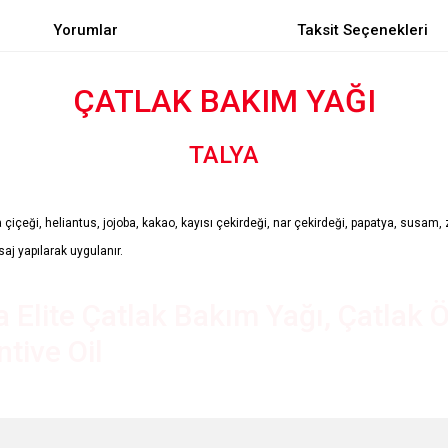
Yorumlar
Taksit Seçenekleri
ÇATLAK BAKIM YAĞI
TALYA
içeği, heliantus, jojoba, kakao, kayısı çekirdeği, nar çekirdeği, papatya, susam, z
j yapılarak uygulanır.
a Elite Çatlak Bakım Yağı, Çatlak Ö
tive Oil
e diğer konularda yetersiz gördüğünüz noktaları öneri formunu kullanarak tarafımı