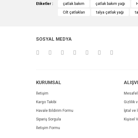
Etiketler :
çatlak bakım
çatlak bakım yağı
H
Cilt çatlakları
talya çatlak yağı
t
Ürün resmi kalitesiz, bozuk veya görüntülenemiyo
Ürün açıklamasında eksik bilgiler bulunuyor.
Ürün bilgilerinde hatalar bulunuyor.
SOSYAL MEDYA
Ürün fiyatı diğer sitelerden daha pahalı.
Bu ürüne benzer farklı alternatifler olmalı.
KURUMSAL
ALIŞV
İletişim
Mesafel
Kargo Takibi
Gizlilik 
Havale Bildirim Formu
İptal ve 
Sipariş Sorgula
Kişisel V
İletişim Formu