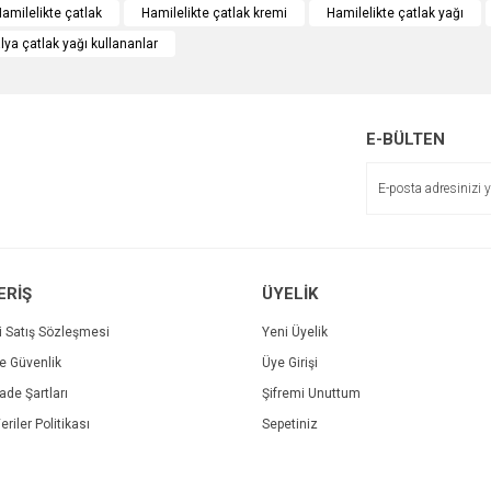
Bu ürüne ilk yorumu siz yapın!
amilelikte çatlak
Hamilelikte çatlak kremi
Hamilelikte çatlak yağı
alya çatlak yağı kullananlar
r.
Yorum Yaz
E-BÜLTEN
ERİŞ
ÜYELİK
Gönder
i Satış Sözleşmesi
Yeni Üyelik
ve Güvenlik
Üye Girişi
İade Şartları
Şifremi Unuttum
eriler Politikası
Sepetiniz