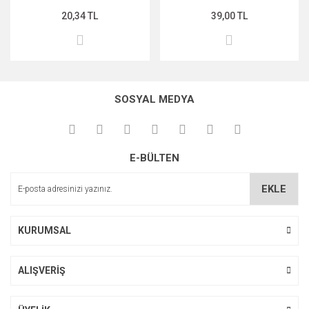
20,34 TL
39,00 TL
MIDNİGHT ROSE SERİSİ
PEARL & PEPTİDE SERİSİ
PROPOLİS ÖZÜ SERİSİ
SOSYAL MEDYA
ŞAKAYIK ÇİÇEĞİ SERİSİ
SAKURA SERİSİ
E-BÜLTEN
ZEYTİNYAĞI SERİSİ
EKLE
KURUMSAL
ALIŞVERİŞ