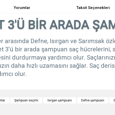
Yorumlar
Taksit Seçenekleri
T 3'Ü BİR ARADA Ş
er arasında Defne, Isırgan ve Sarımsak özl
 3'ü bir arada şampuan saç hücrelerini, saç
sini durdurmaya yardımcı olur. Saçlarınız
zın daha hızlı uzamasını sağlar. Saç deri
ımcı olur.
e diğer konularda yetersiz gördüğünüz noktaları öneri formunu kullanarak tarafımı
Bu ürüne ilk yorumu siz yapın!
nlar
Şampuan seçimi
Isırgan şampuanı
Defne şampuanı
S
r.