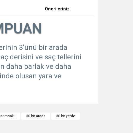
Önerileriniz
AMPUAN
erinin 3'ünü bir arada
 derisini ve saç tellerini
ın daha parlak ve daha
sinde olusan yara ve
za iletebilirsiniz.
arımsaklı
3ü bir arada
3ü bir yerde