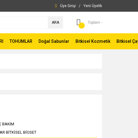
Üye Girişi
/
Yeni Üyelik
ARA
Toplam -
Rİ
TOHUMLAR
Doğal Sabunlar
Bitkisel Kozmetik
Bitkisel Ça
Ç BAKIM
AR BİTKİSEL BİOSET