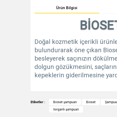
Ürün Bilgisi
BİOSE
Doğal kozmetik içerikli ürünl
bulundurarak öne çıkan Bioset
besleyerek saçınızın dökülme
dolgun gözükmesini, saçlarını
kepeklerin giderilmesine yard
Bu ürünün fiyat bilgisi, resim, ürün açıklamalarında v
Görüş ve önerileriniz için teşekkür ederiz.
Etiketler :
Bioset şampuan
Bioset
Şampua
Isırganlı şampuan
Ürün resmi kalitesiz, bozuk veya görüntülenemiyo